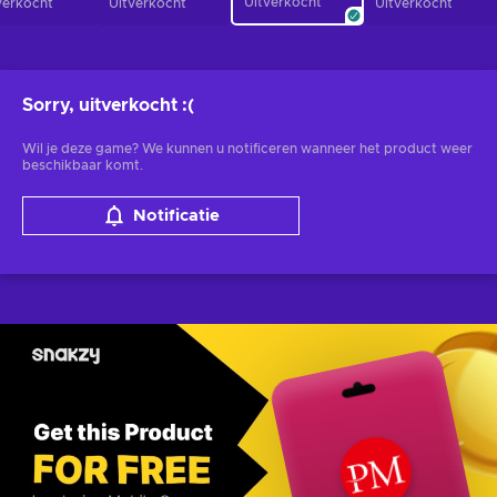
Uitverkocht
verkocht
Uitverkocht
Uitverkocht
Sorry, uitverkocht
:(
Wil je deze game? We kunnen u notificeren wanneer het product weer
beschikbaar komt.
Notificatie