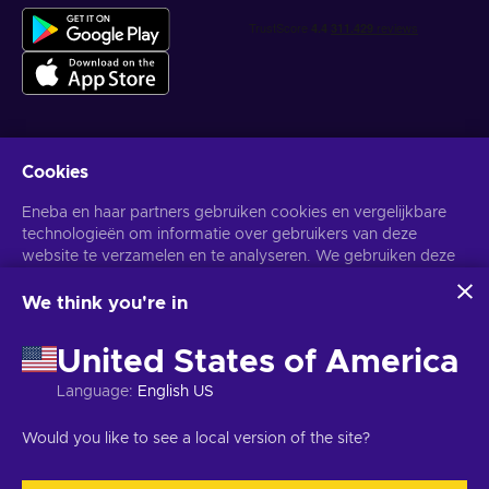
Cookies
Krijg gepersonaliseerde gameaanbiedingen
Eneba en haar partners gebruiken cookies en vergelijkbare
Abonneer
technologieën om informatie over gebruikers van deze
website te verzamelen en te analyseren. We gebruiken deze
U kunt zich op elk gewenst moment afmelden. Bezoek de
Privacy
Melding
voor meer informatie.
informatie om de inhoud, advertenties en andere diensten op
de site te verbeteren. Uw persoonlijke gegevens kunnen ook
We think you're in
worden gebruikt voor het personaliseren van advertenties.
Nederlands
USD
Door op 'Alles accepteren' te klikken, geef je toestemming
United States of America
voor het gebruik van deze technologieën door Eneba en haar
partners. U kunt uw toestemming aanpassen door op
Language
:
English US
'Aanpassen' te klikken.
Voor meer informatie over hoe Google uw gegevens
Copyright © 2026 Eneba. Alle rechten voorbehouden.
JSC "Helis
Would you like to see a local version of the site?
gebruikt, zie
Google Business Veiligheid & Privacy
.
play", Gyneju St. 4-333, Vilnius, Litouwen
Algemene voorwaarden
,
Privacy melding
,
Cookie voorkeuren
.