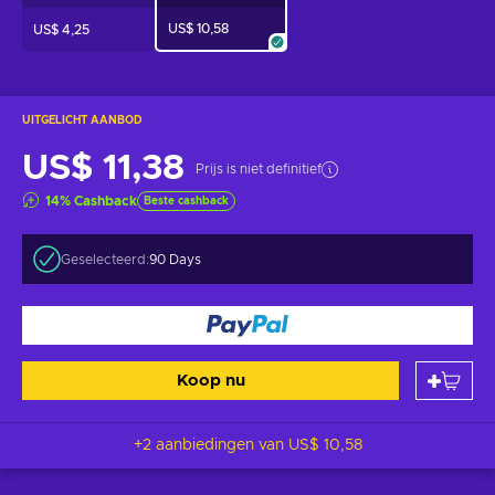
US$ 10,58
US$ 4,25
UITGELICHT AANBOD
US$ 11,38
Prijs is niet definitief
14
%
Cashback
Beste cashback
Geselecteerd:
90 Days
Koop nu
+2 aanbiedingen van
US$ 10,58