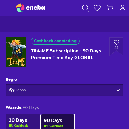
Cashback aanbieding
24
TibiaME Subscription - 90 Days
Premium Time Key GLOBAL
Regio
Globaal
Waarde
:
90 Days
30 Days
90 Days
11
%
Cashback
11
%
Cashback