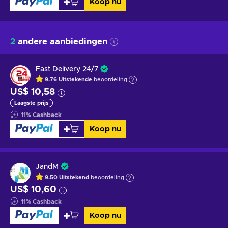
Koop nu
2
andere aanbiedingen
Fast Delivery 24/7
9.76
Uitstekende
beoordeling
US$ 10,58
Laagste prijs
11
%
Cashback
Koop nu
JandM
9.50
Uitstekend
beoordeling
US$ 10,60
11
%
Cashback
Koop nu