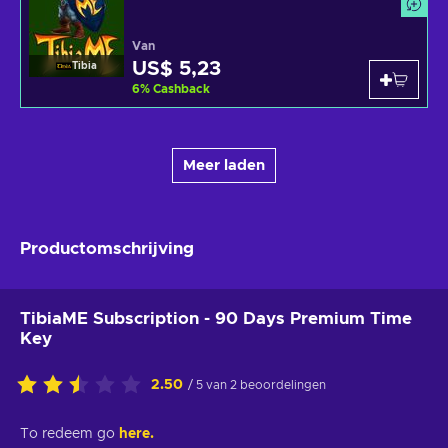
Van
US$ 5,23
Tibia
6
%
Cashback
Meer laden
Productomschrijving
TibiaME Subscription - 90 Days Premium Time
Key
2.50
/ 5 van 2 beoordelingen
To redeem go
here.