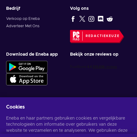
Bedrijf
Volg ons
Verkoop op Eneba
Adverteer Met Ons
REDACTIEKEUZE
Download de Eneba app
Bekijk onze reviews op
Cookies
Krijg gepersonaliseerde gameaanbiedingen
Eneba en haar partners gebruiken cookies en vergelijkbare
Abonneer
technologieën om informatie over gebruikers van deze
website te verzamelen en te analyseren. We gebruiken deze
U kunt zich op elk gewenst moment afmelden. Bezoek de
Privacy
Melding
voor meer informatie.
informatie om de inhoud, advertenties en andere diensten op