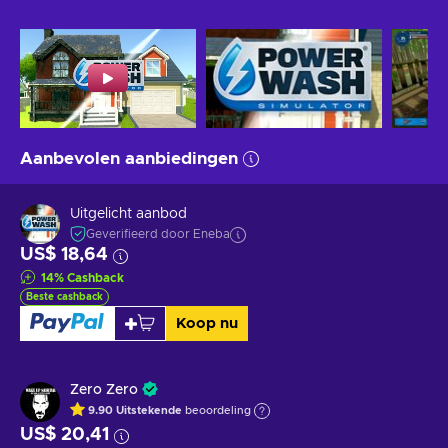
Aanbevolen aanbiedingen
Uitgelicht aanbod
Geverifieerd door Eneba
US$ 18,64
14
%
Cashback
Beste cashback
Koop nu
Zero Zero
9.90
Uitstekende
beoordeling
US$ 20,41