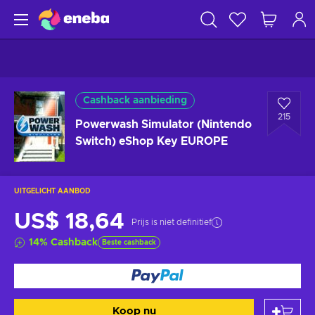
Cashback aanbieding
215
Powerwash Simulator (Nintendo
Switch) eShop Key EUROPE
UITGELICHT AANBOD
US$ 18,64
Prijs is niet definitief
14
%
Cashback
Beste cashback
Koop nu