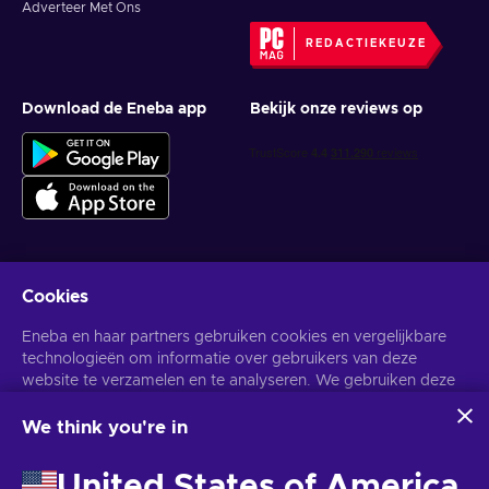
Adverteer Met Ons
REDACTIEKEUZE
Download de Eneba app
Bekijk onze reviews op
Cookies
Krijg gepersonaliseerde gameaanbiedingen
Eneba en haar partners gebruiken cookies en vergelijkbare
Abonneer
technologieën om informatie over gebruikers van deze
website te verzamelen en te analyseren. We gebruiken deze
U kunt zich op elk gewenst moment afmelden. Bezoek de
Privacy
Melding
voor meer informatie.
informatie om de inhoud, advertenties en andere diensten op
de site te verbeteren. Uw persoonlijke gegevens kunnen ook
We think you're in
worden gebruikt voor het personaliseren van advertenties.
Nederlands
USD
Door op 'Alles accepteren' te klikken, geef je toestemming
United States of America