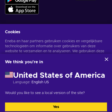
Cookies
Krijg gepersonaliseerde gameaanbiedingen
Eneba en haar partners gebruiken cookies en vergelijkbare
Abonneer
technologieën om informatie over gebruikers van deze
website te verzamelen en te analyseren. We gebruiken deze
U kunt zich op elk gewenst moment afmelden. Bezoek de
Privacy
Melding
voor meer informatie.
informatie om de inhoud, advertenties en andere diensten op
de site te verbeteren. Uw persoonlijke gegevens kunnen ook
We think you're in
worden gebruikt voor het personaliseren van advertenties.
Nederlands
USD
Door op 'Alles accepteren' te klikken, geef je toestemming
United States of America
voor het gebruik van deze technologieën door Eneba en haar
partners. U kunt uw toestemming aanpassen door op
Language
:
English US
'Aanpassen' te klikken.
Voor meer informatie over hoe Google uw gegevens
Copyright © 2026 Eneba. Alle rechten voorbehouden.
JSC "Helis
Would you like to see a local version of the site?
gebruikt, zie
Google Business Veiligheid & Privacy
.
play", Gyneju St. 4-333, Vilnius, Litouwen
Algemene voorwaarden
,
Privacy melding
,
Cookie voorkeuren
.
Yes
Accepteer alles
Aanpassen