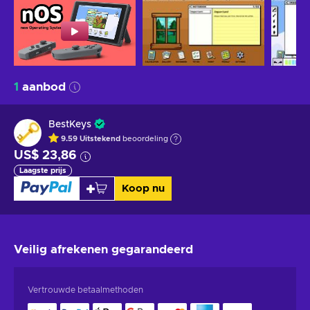
1
aanbod
BestKeys
9.59
Uitstekend
beoordeling
US$ 23,86
Laagste prijs
Koop nu
Veilig afrekenen
gegarandeerd
Vertrouwde betaalmethoden