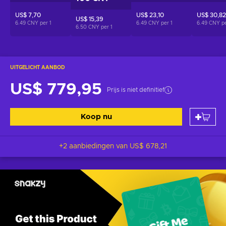
US$ 7,70
US$ 23,10
US$ 30,82
US$ 15,39
6.49 CNY per
1
6.49 CNY per
1
6.49 CNY p
6.50 CNY per
1
UITGELICHT AANBOD
US$ 779,95
Prijs is niet definitief
Koop nu
+2 aanbiedingen van
US$ 678,21