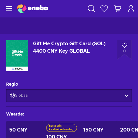
Gift Me Crypto Gift Card (SOL)
4400 CNY Key GLOBAL
0
Regio
Globaal
Waarde
:
Beste prijs-
50 CNY
150 CNY
200 C
kwaliteitverhouding
100 CNY