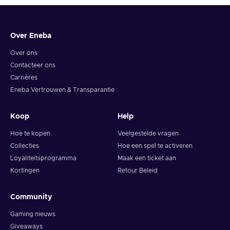
6. You will have a summary of your transaction appearing
and your crypto will arrive soon in your wallet.
Over Eneba
Note: You can choose one currency at a time and can only
redeem your whole voucher at once. Once you’ve done that,
Over ons
you should give it up to 30 minutes for your cryptocurrency
Contacteer ons
to arrive in your wallet. After that, you can use your new
Carrières
wallet balance as you like.
Eneba Vertrouwen & Transparantie
Koop
Help
Hoe te kopen
Veelgestelde vragen
Collecties
Hoe een spel te activeren
Loyaliteitsprogramma
Maak een ticket aan
Kortingen
Retour Beleid
Community
Gaming nieuws
Giveaways