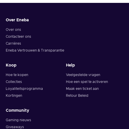
6. You will have a summary of your transaction appearing
and your crypto will arrive soon in your wallet.
Over Eneba
Note: You can choose one currency at a time and can only
redeem your whole voucher at once. Once you’ve done that,
Over ons
you should give it up to 30 minutes for your cryptocurrency
Contacteer ons
to arrive in your wallet. After that, you can use your new
Carrières
wallet balance as you like.
Eneba Vertrouwen & Transparantie
Koop
Help
Hoe te kopen
Veelgestelde vragen
Collecties
Hoe een spel te activeren
Loyaliteitsprogramma
Maak een ticket aan
Kortingen
Retour Beleid
Community
Gaming nieuws
Giveaways