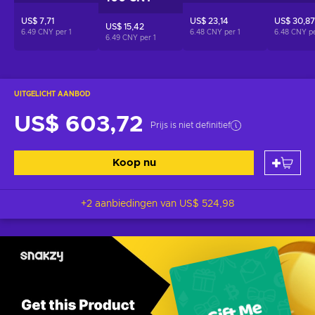
US$ 7,71
US$ 23,14
US$ 30,87
US$ 15,42
6.49 CNY per
1
6.48 CNY per
1
6.48 CNY p
6.49 CNY per
1
UITGELICHT AANBOD
US$ 603,72
Prijs is niet definitief
Koop nu
+2 aanbiedingen van
US$ 524,98