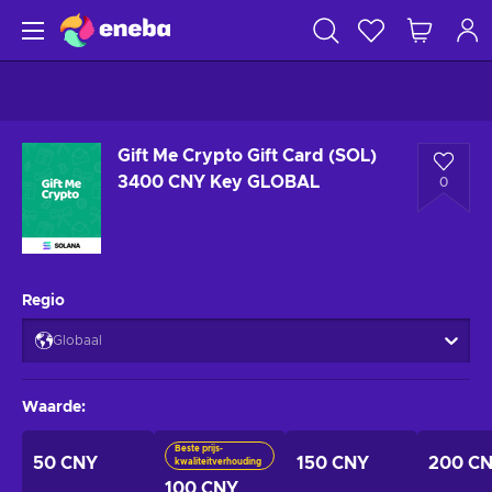
Gift Me Crypto Gift Card (SOL)
3400 CNY Key GLOBAL
0
Regio
Globaal
Waarde
:
Beste prijs-
50 CNY
150 CNY
200 C
kwaliteitverhouding
100 CNY