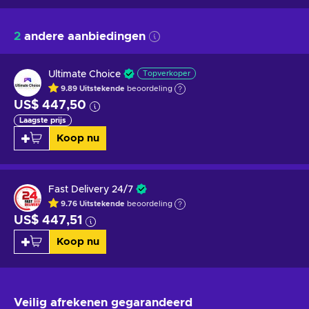
2
andere aanbiedingen
Ultimate Choice
Topverkoper
9.89
Uitstekende
beoordeling
US$ 447,50
Laagste prijs
Koop nu
Fast Delivery 24/7
9.76
Uitstekende
beoordeling
US$ 447,51
Koop nu
Veilig afrekenen
gegarandeerd