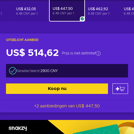
US$ 447,50
US$ 432,05
US$ 462,92
US$ 4
6.48 CNY per
1
r
1
6.48 CNY per
1
6.48 CNY per
1
6.48 C
UITGELICHT AANBOD
US$ 514,62
Prijs is niet definitief
Geselecteerd:
2900 CNY
Koop nu
+2 aanbiedingen van
US$ 447,50