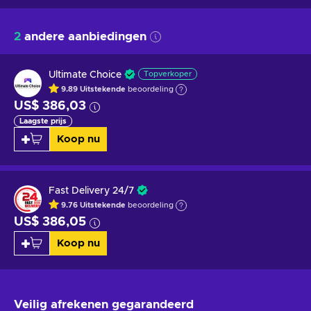
2
andere aanbiedingen
Ultimate Choice
Topverkoper
9.89
Uitstekende
beoordeling
US$ 386,03
Laagste prijs
Koop nu
Fast Delivery 24/7
9.76
Uitstekende
beoordeling
US$ 386,05
Koop nu
Veilig afrekenen
gegarandeerd