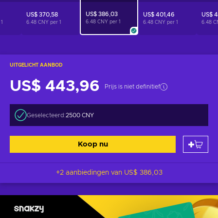
US$ 386,03
US$ 370,58
US$ 401,46
US$ 4
6.48 CNY per
1
r
1
6.48 CNY per
1
6.48 CNY per
1
6.48 C
UITGELICHT AANBOD
US$ 443,96
Prijs is niet definitief
Geselecteerd:
2500 CNY
Koop nu
+2 aanbiedingen van
US$ 386,03