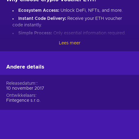
Ecosystem Access:
Unlock DeFi, NFTs, and more.
Instant Code Delivery:
Receive your ETH voucher
code instantly.
Simple Process:
Only essential information required.
Great Gift:
Introduce loved ones to Ethereum’s world.
Lees meer
How to Redeem Your ETH Voucher Code:
Set up an Ethereum-compatible wallet.
Andere details
Head to the Crypto Voucher website.
Input your ETH voucher code.
Releasedatum:
10 november 2017
Provide your email for confirmation.
Ontwikkelaars
Choose Ethereum (ETH).
Fintegence s.r.o.
Enter your wallet address.
Click “I understand & agree. Redeem.”
ETH appears in your wallet in about 30 minutes.
For lower fees and extended functionality, redeem directly
into the Crypto Voucher wallet.