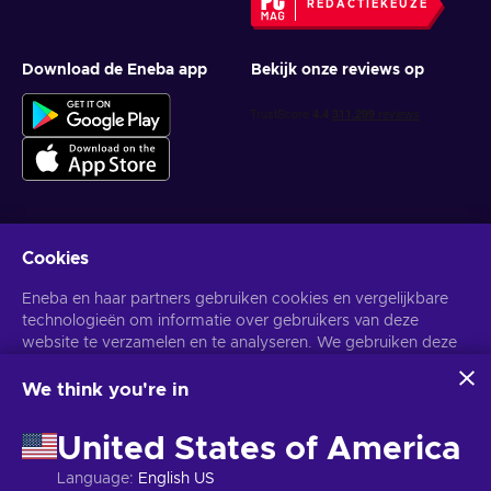
REDACTIEKEUZE
Download de Eneba app
Bekijk onze reviews op
Cookies
Krijg gepersonaliseerde gameaanbiedingen
Eneba en haar partners gebruiken cookies en vergelijkbare
Abonneer
technologieën om informatie over gebruikers van deze
U kunt zich op elk gewenst moment afmelden. Bezoek de
website te verzamelen en te analyseren. We gebruiken deze
Privacy
Melding
voor meer informatie.
informatie om de inhoud, advertenties en andere diensten op
de site te verbeteren. Uw persoonlijke gegevens kunnen ook
We think you're in
worden gebruikt voor het personaliseren van advertenties.
Nederlands
USD
Door op 'Alles accepteren' te klikken, geef je toestemming
United States of America
voor het gebruik van deze technologieën door Eneba en haar
partners. U kunt uw toestemming aanpassen door op
Language
:
English US