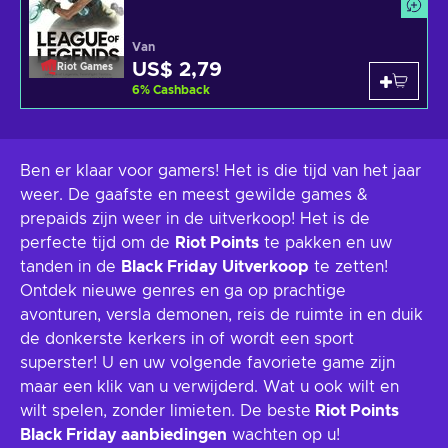
Van
US$ 2,79
Riot Games
6
%
Cashback
Ben er klaar voor gamers! Het is die tijd van het jaar
weer. De gaafste en meest gewilde games &
prepaids zijn weer in de uitverkoop! Het is de
perfecte tijd om de
Riot Points
te pakken en uw
tanden in de
Black Friday Uitverkoop
te zetten!
Ontdek nieuwe genres en ga op prachtige
avonturen, versla demonen, reis de ruimte in en duik
de donkerste kerkers in of wordt een sport
superster! U en uw volgende favoriete game zijn
maar een klik van u verwijderd. Wat u ook wilt en
wilt spelen, zonder limieten. De beste
Riot Points
Black Friday aanbiedingen
wachten op u!