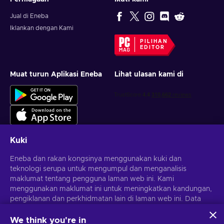
Jual di Eneba
Iklankan dengan Kami
PILIHAN
EDITOR
Muat turun Aplikasi Eneba
Lihat ulasan kami di
Kuki
Eneba dan rakan kongsinya menggunakan kuki dan
Dapatkan tawaran permainan yang diperibadikan
teknologi serupa untuk mengumpul dan menganalisis
maklumat tentang pengguna laman web ini. Kami
Langgan
menggunakan maklumat ini untuk meningkatkan kandungan,
Anda boleh berhenti melanggan pada bila-bila masa.
pengiklanan dan perkhidmatan lain di laman web ini. Data
Lawati notis
Privasi
untuk maklumat lanjut
peribadi anda juga boleh digunakan untuk pemperibadian
iklan.
We think you're in