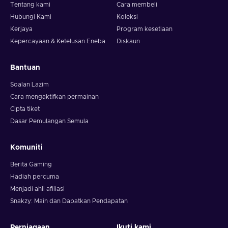
Tentang kami
Cara membeli
Hubungi Kami
Koleksi
Kerjaya
Program kesetiaan
Kepercayaan & Ketelusan Eneba
Diskaun
Bantuan
Soalan Lazim
Cara mengaktifkan permainan
Cipta tiket
Dasar Pemulangan Semula
Komuniti
Berita Gaming
Hadiah percuma
Menjadi ahli afiliasi
Snakzy: Main dan Dapatkan Pendapatan
Perniagaan
Ikuti kami