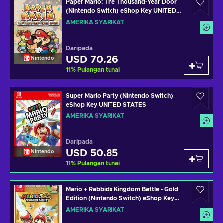
Paper Mario: The Thousand-Year Door
(Nintendo Switch) eShop Key UNITED
STATES
AMERIKA SYARIKAT
Daripada
USD 70.26
Nintendo
11
%
Pulangan tunai
Super Mario Party (Nintendo Switch)
eShop Key UNITED STATES
AMERIKA SYARIKAT
Daripada
USD 50.85
Nintendo
11
%
Pulangan tunai
Mario + Rabbids Kingdom Battle - Gold
Edition (Nintendo Switch) eShop Key
UNITED STATES
AMERIKA SYARIKAT