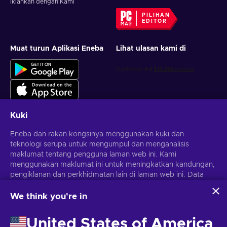
Iklankan dengan Kami
PILIHAN
EDITOR
Muat turun Aplikasi Eneba
Lihat ulasan kami di
Kuki
Eneba dan rakan kongsinya menggunakan kuki dan
Dapatkan tawaran permainan yang diperibadikan
teknologi serupa untuk mengumpul dan menganalisis
maklumat tentang pengguna laman web ini. Kami
Langgan
menggunakan maklumat ini untuk meningkatkan kandungan,
Anda boleh berhenti melanggan pada bila-bila masa.
pengiklanan dan perkhidmatan lain di laman web ini. Data
Lawati notis
Privasi
untuk maklumat lanjut
peribadi anda juga boleh digunakan untuk pemperibadian
iklan.
We think you're in
Dengan mengklik 'Terima semua', anda bersetuju dengan
Melayu
USD
penggunaan teknologi ini oleh Eneba dan rakan kongsinya.
United States of America
Anda boleh melaraskan persetujuan anda dengan mengklik