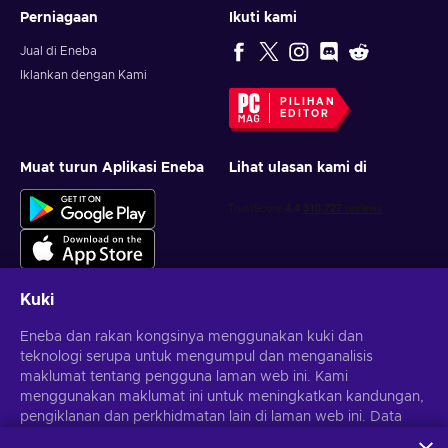
Perniagaan
Ikuti kami
Jual di Eneba
Iklankan dengan Kami
PILIHAN
EDITOR
Muat turun Aplikasi Eneba
Lihat ulasan kami di
Kuki
Eneba dan rakan kongsinya menggunakan kuki dan
Dapatkan tawaran permainan yang diperibadikan
teknologi serupa untuk mengumpul dan menganalisis
maklumat tentang pengguna laman web ini. Kami
Langgan
menggunakan maklumat ini untuk meningkatkan kandungan,
Anda boleh berhenti melanggan pada bila-bila masa.
pengiklanan dan perkhidmatan lain di laman web ini. Data
Lawati notis
Privasi
untuk maklumat lanjut
peribadi anda juga boleh digunakan untuk pemperibadian