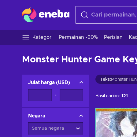
Kategori
Permainan -90%
Perisian
Kad
Monster Hunter Game Key
Teks
:
Monster Hun
Julat harga
(
USD
)
-
Hasil carian:
121
Negara
Semua negara