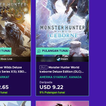
 TUNAI
PULANGAN TUNAI
Xbox Live
Steam
er Wilds Deluxe
Monster Hunter World
DLC
x Series X|S) XBOX
Iceborne Deluxe Edition (DLC)
ITED STATES
(PC) Steam Key UNITED
ARIKAT
AMERIKA SYARIKAT, KANADA
STATES/CANADA
Daripada
.65
USD 9.22
 tunai
9
%
Pulangan tunai
h ke troli
Tambah ke troli