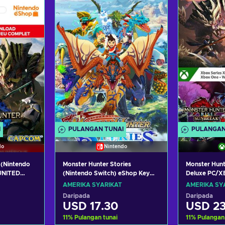
troli
Tambah ke troli
Tamba
aran
Lihat tawaran
Liha
I
PULANGAN TUNAI
PULANGAN
do
Nintendo
 (Nintendo
Monster Hunter Stories
Monster Hunt
UNITED
(Nintendo Switch) eShop Key
Deluxe PC/X
UNITED STATES
UNITED STA
AMERIKA SYARIKAT
AMERIKA SY
Daripada
Daripada
USD 17.30
USD 23
11
%
Pulangan tunai
11
%
Pulangan