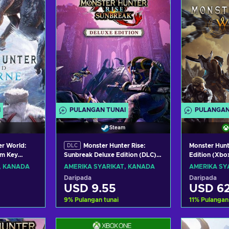
I
PULANGAN TUNAI
PULANGAN
Steam
er World:
Monster Hunter Rise:
Monster Hunt
DLC
Edition (Xbo
am Key
Sunbreak Deluxe Edition (DLC)
LIVE Key UN
ANADA
(PC) Steam Key UNITED
, KANADA
AMERIKA SYARIKAT, KANADA
AMERIKA SY
STATES/CANADA
Daripada
Daripada
USD 9.55
USD 62
9
%
Pulangan tunai
11
%
Pulangan
troli
Tambah ke troli
Tamba