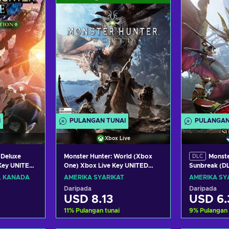
aran
Lihat tawaran
Liha
I
PULANGAN TUNAI
PULANGAN
Xbox Live
 Deluxe
Monster Hunter: World (Xbox
Monste
DLC
 Key UNITED
One) Xbox Live Key UNITED
Sunbreak (DL
STATES
UNITED STA
, KANADA
AMERIKA SYARIKAT
AMERIKA SY
Daripada
Daripada
USD 8.13
USD 6.
11
%
Pulangan tunai
9
%
Pulangan 