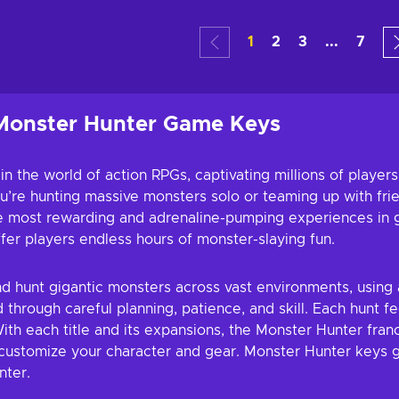
troli
Tambah ke troli
Tamba
1
2
3
...
7
aran
Lihat tawaran
Liha
 Monster Hunter Game Keys
he world of action RPGs, captivating millions of players wi
’re hunting massive monsters solo or teaming up with fri
 most rewarding and adrenaline-pumping experiences in g
er players endless hours of monster-slaying fun.
d hunt gigantic monsters across vast environments, using a
hrough careful planning, patience, and skill. Each hunt fee
th each title and its expansions, the Monster Hunter fran
customize your character and gear. Monster Hunter keys gi
nter.