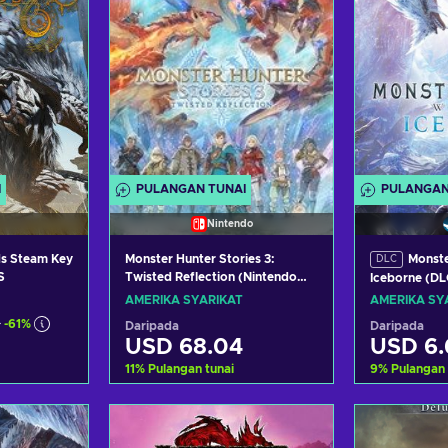
I
PULANGAN TUNAI
PULANGAN
Nintendo
ds Steam Key
Monster Hunter Stories 3:
Monste
DLC
S
Twisted Reflection (Nintendo
Iceborne (DL
Switch 2) eShop Key UNITED
UNITED STA
AMERIKA SYARIKAT
AMERIKA SY
STATES
9
-61%
Daripada
Daripada
USD 68.04
USD 6.
11
%
Pulangan tunai
9
%
Pulangan 
troli
Tambah ke troli
Tamba
aran
Lihat tawaran
Liha