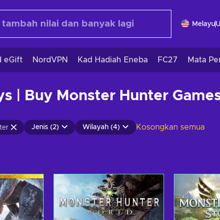
Melayu
 eGift
NordVPN
Kad Hadiah Eneba
FC27
Mata Pe
s | Buy Monster Hunter Game
Kosongkan semua
Jenis (2)
Wilayah (4)
ter