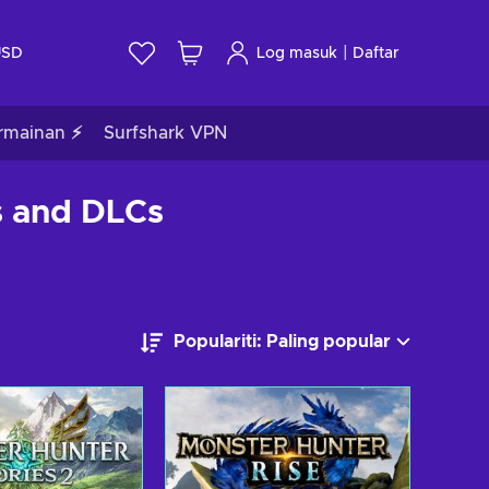
|
USD
Log masuk
Daftar
rmainan ⚡
Surfshark VPN
s and DLCs
Populariti: Paling popular