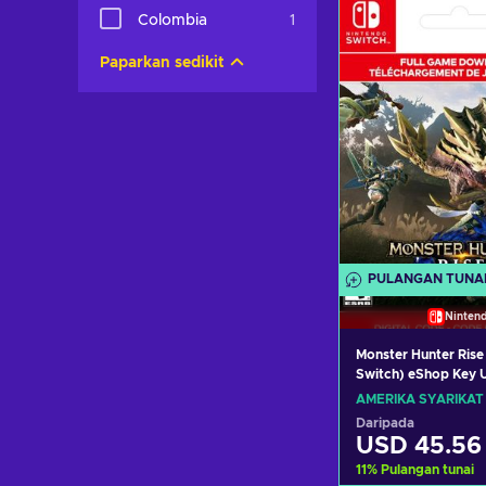
Tambah ke 
Colombia
1
Lihat taw
Paparkan sedikit
PULANGAN TUNA
Ninten
Monster Hunter Rise
Switch) eShop Key 
STATES
AMERIKA SYARIKAT
Daripada
USD 45.56
11
%
Pulangan tunai