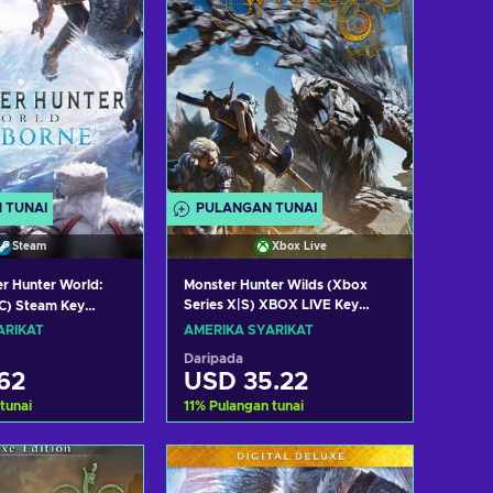
 TUNAI
PULANGAN TUNAI
Steam
Xbox Live
r Hunter World:
Monster Hunter Wilds (Xbox
Series X|S) XBOX LIVE Key
C) Steam Key
UNITED STATES
TES
ARIKAT
AMERIKA SYARIKAT
Daripada
62
USD 35.22
tunai
11
%
Pulangan tunai
h ke troli
Tambah ke troli
t tawaran
Lihat tawaran