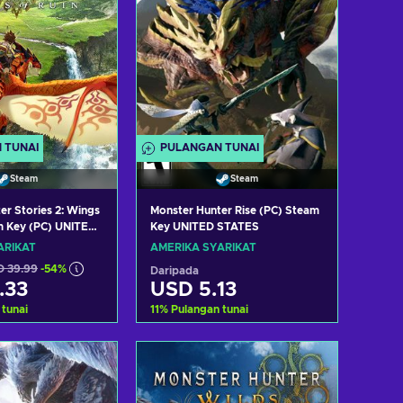
 TUNAI
PULANGAN TUNAI
Steam
Steam
er Stories 2: Wings
Monster Hunter Rise (PC) Steam
m Key (PC) UNITED
Key UNITED STATES
ARIKAT
AMERIKA SYARIKAT
 39.99
-54%
Daripada
.33
USD 5.13
 tunai
11
%
Pulangan tunai
h ke troli
Tambah ke troli
t tawaran
Lihat tawaran