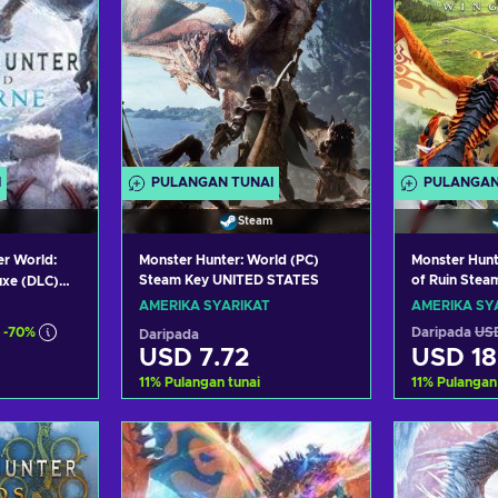
I
PULANGAN TUNAI
PULANGAN
Steam
er World:
Monster Hunter: World (PC)
Monster Hunt
Steam Key UNITED STATES
of Ruin Stea
uxe (DLC)
STATES
ITED STATES
AMERIKA SYARIKAT
AMERIKA SY
-70%
Daripada
USD
Daripada
USD 7.72
USD 18
11
%
Pulangan tunai
11
%
Pulangan
troli
Tambah ke troli
Tamba
aran
Lihat tawaran
Liha