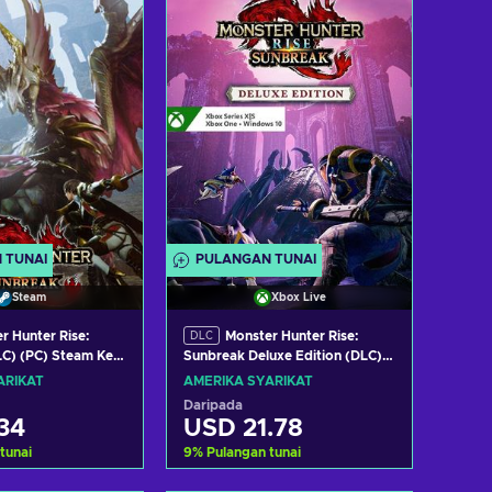
t tawaran
Lihat tawaran
 TUNAI
PULANGAN TUNAI
Steam
Xbox Live
r Hunter Rise:
Monster Hunter Rise:
DLC
C) (PC) Steam Key
Sunbreak Deluxe Edition (DLC)
TES
PC/XBOX LIVE Key UNITED
ARIKAT
AMERIKA SYARIKAT
STATES
Daripada
34
USD 21.78
tunai
9
%
Pulangan tunai