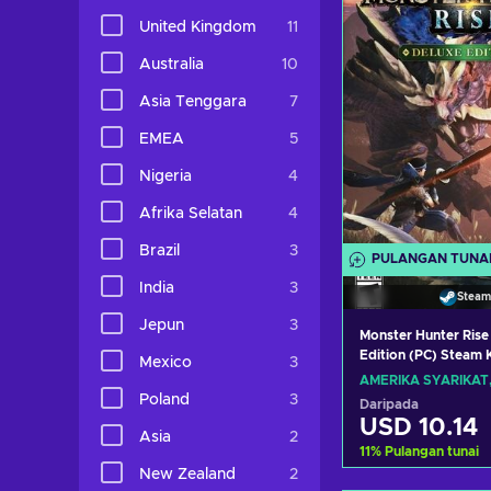
Lihat taw
United Kingdom
11
Australia
10
Asia Tenggara
7
EMEA
5
Nigeria
4
Afrika Selatan
4
Brazil
3
PULANGAN TUNA
India
3
Steam
Jepun
3
Monster Hunter Rise
Edition (PC) Steam
Mexico
3
STATES/CANADA
AMERIKA SYARIKAT
Poland
3
Daripada
USD 10.14
Asia
2
11
%
Pulangan tunai
New Zealand
2