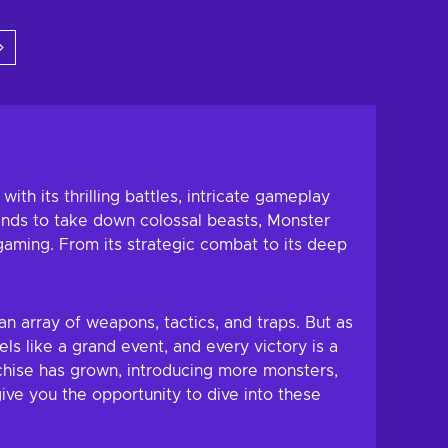
h ke troli
Tambah ke troli
t tawaran
Lihat tawaran
th its thrilling battles, intricate gameplay
ends to take down colossal beasts, Monster
aming. From its strategic combat to its deep
n array of weapons, tactics, and traps. But as
ls like a grand event, and every victory is a
chise has grown, introducing more monsters,
ve you the opportunity to dive into these