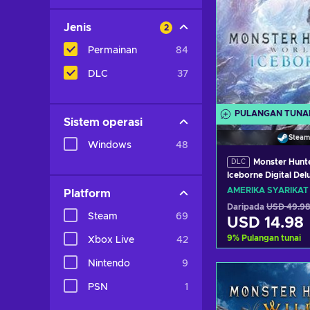
Jenis
2
Permainan
84
DLC
37
PULANGAN TUNA
Sistem operasi
Steam
Windows
48
Monster Hunt
DLC
Iceborne Digital Del
Steam Key (PC) UN
AMERIKA SYARIKAT
Platform
Daripada
USD 49.98
Steam
69
USD 14.98
9
%
Pulangan tunai
Xbox Live
42
Nintendo
9
Tambah ke 
PSN
1
Lihat taw