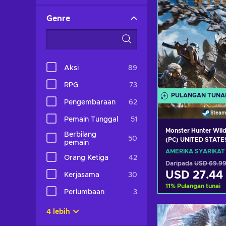
Genre
Aksi
89
RPG
73
PULANGAN TUNA
Pengembaraan
62
Steam
Pemain Tunggal
51
Monster Hunter Wil
Berbilang
50
(PC) UNITED STATE
pemain
AMERIKA SYARIKAT
Orang Ketiga
42
Daripada
USD 69.9
USD 27.44
Kerjasama
30
11
%
Pulangan tunai
Perlumbaan
3
Tambah ke 
4 lebih
Lihat taw