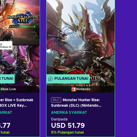
h ke troli
Tambah ke troli
t tawaran
Lihat tawaran
 TUNAI
PULANGAN TUNAI
Xbox Live
Nintendo
er Rise + Sunbreak
Monster Hunter Rise:
DLC
BOX LIVE Key
Sunbreak (DLC) (Nintendo
TES
Switch) eShop Key UNITED
ARIKAT
AMERIKA SYARIKAT
STATES
Daripada
.77
USD 51.79
 tunai
9
%
Pulangan tunai