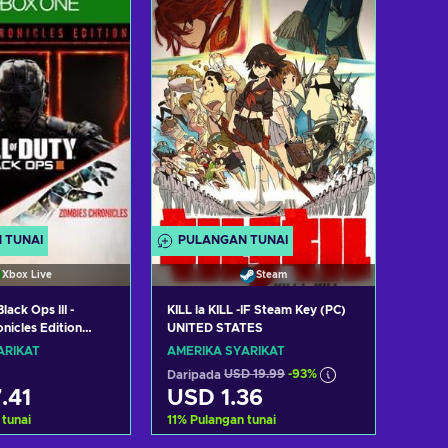
t tawaran
Lihat tawaran
 TUNAI
PULANGAN TUNAI
Xbox Live
Steam
Black Ops III -
KILL la KILL -IF Steam Key (PC)
nicles Edition
UNITED STATES
box Live Key
ARIKAT
AMERIKA SYARIKAT
TES
Daripada
USD 19.99
-93%
.41
USD 1.36
 tunai
11
%
Pulangan tunai