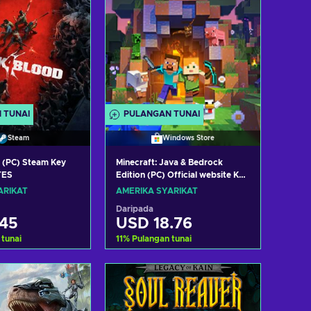
 TUNAI
PULANGAN TUNAI
Steam
Windows Store
 (PC) Steam Key
Minecraft: Java & Bedrock
TES
Edition (PC) Official website Key
UNITED STATES
ARIKAT
AMERIKA SYARIKAT
Daripada
45
USD 18.76
 tunai
11
%
Pulangan tunai
h ke troli
Tambah ke troli
t tawaran
Lihat tawaran