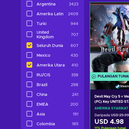
Tambah ke 
Argentina
3423
Lihat taw
Amerika Latin
2409
Turki
944
United
707
Kingdom
Seluruh Dunia
607
Mexico
430
Amerika Utara
410
RU/CIS
358
PULANGAN TUNA
Brazil
298
Steam
China
241
Devil May Cry 5 + Ve
(PC) Key UNITED S
EMEA
200
AMERIKA SYARIKAT
Asia
191
Daripada
USD 29.99
USD 4.98
Colombia
185
11
%
Pulangan tunai