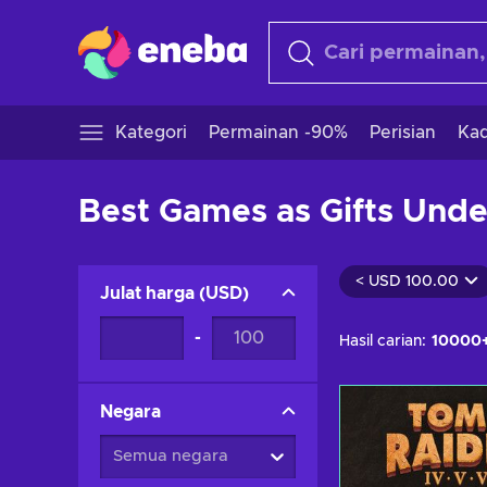
Kategori
Permainan -90%
Perisian
Kad
Best Games as Gifts Und
<
USD 100.00
Julat harga
(
USD
)
-
Hasil carian:
10000
Negara
Semua negara