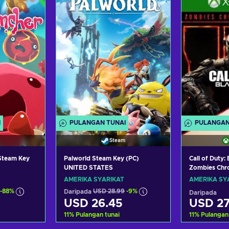
aran
Lihat tawaran
Liha
I
PULANGAN TUNAI
PULANGAN
Steam
 Steam Key
Palworld Steam Key (PC)
Call of Duty: 
UNITED STATES
Zombies Chro
(Xbox One) X
AMERIKA SYARIKAT
AMERIKA SY
UNITED STA
-88%
Daripada
USD 28.99
-9%
Daripada
USD 26.45
USD 27
11
%
Pulangan tunai
11
%
Pulangan