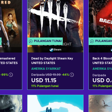
I
PULANGAN TUNAI
PULANGAN
Steam
Remastered
Dead by Daylight Steam Key
Back 4 Blood
ITED STATES
UNITED STATES
UNITED STA
AMERIKA SYARIKAT
AMERIKA SY
-99%
Daripada
USD 19.99
-44%
Daripada
USD 11.15
USD 0.
11
%
Pulangan tunai
11
%
Pulangan
troli
Tambah ke troli
Tamba
aran
Lihat tawaran
Liha