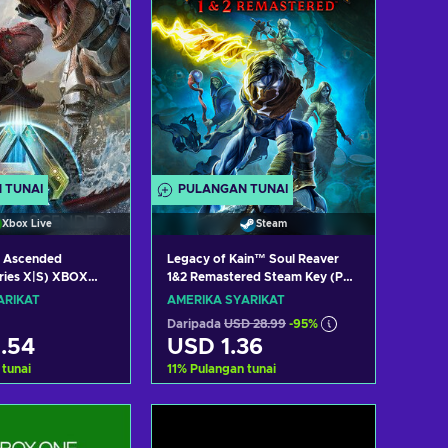
 TUNAI
PULANGAN TUNAI
Xbox Live
Steam
l Ascended
Legacy of Kain™ Soul Reaver
ries X|S) XBOX
1&2 Remastered Steam Key (PC)
ITED STATES
UNITED STATES
ARIKAT
AMERIKA SYARIKAT
Daripada
USD 28.99
-95%
.54
USD 1.36
 tunai
11
%
Pulangan tunai
h ke troli
Tambah ke troli
t tawaran
Lihat tawaran