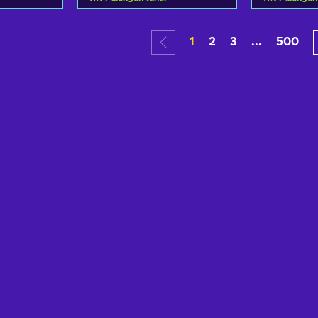
troli
Tambah ke troli
Tamba
1
2
3
...
500
aran
Lihat tawaran
Liha