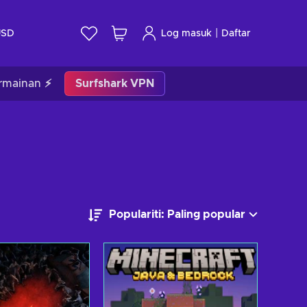
|
USD
Log masuk
Daftar
rmainan ⚡
Surfshark VPN
Populariti: Paling popular