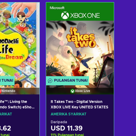
h ke troli
Tambah ke troli
t tawaran
Lihat tawaran
 TUNAI
PULANGAN TUNAI
Nintendo
Xbox Live
fe™: Living the
It Takes Two - Digital Version
endo Switch) eShop
XBOX LIVE Key UNITED STATES
 STATES
ARIKAT
AMERIKA SYARIKAT
Daripada
.62
USD 11.39
 tunai
11
%
Pulangan tunai