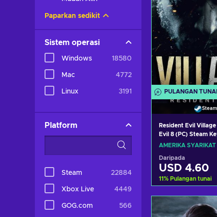
Paparkan sedikit
Sistem operasi
Windows
18580
Mac
4772
Linux
3191
PULANGAN TUNA
Steam
Platform
Resident Evil Village
Evil 8 (PC) Steam K
STATES
AMERIKA SYARIKAT
Daripada
USD 4.60
Steam
22884
11
%
Pulangan tunai
Xbox Live
4449
Tambah ke 
GOG.com
566
Lihat taw