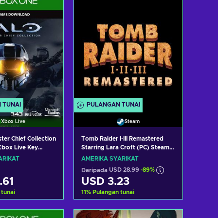
 TUNAI
PULANGAN TUNAI
Xbox Live
Steam
ter Chief Collection
Tomb Raider I-III Remastered
box Live Key
Starring Lara Croft (PC) Steam
TES
Key UNITED STATES
ARIKAT
AMERIKA SYARIKAT
Daripada
USD 28.99
-89%
.61
USD 3.23
 tunai
11
%
Pulangan tunai
h ke troli
Tambah ke troli