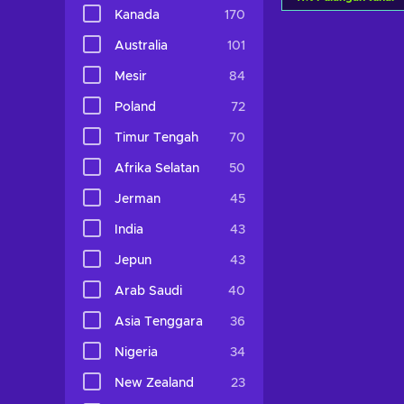
Kanada
170
Tambah ke 
Australia
101
Lihat taw
Mesir
84
Poland
72
Timur Tengah
70
Afrika Selatan
50
Jerman
45
India
43
Jepun
43
Arab Saudi
40
Asia Tenggara
36
Nigeria
34
New Zealand
23