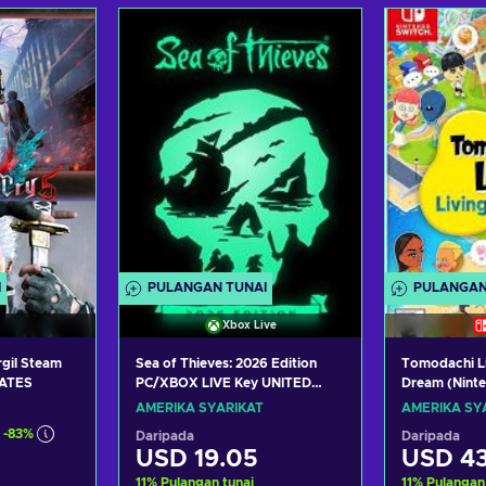
troli
Tambah ke troli
Tamba
aran
Lihat tawaran
Liha
I
PULANGAN TUNAI
PULANGAN
Xbox Live
rgil Steam
Sea of Thieves: 2026 Edition
Tomodachi Li
TATES
PC/XBOX LIVE Key UNITED
Dream (Nint
STATES
Key UNITED
AMERIKA SYARIKAT
AMERIKA SY
-83%
Daripada
Daripada
USD 19.05
USD 43
11
%
Pulangan tunai
11
%
Pulangan