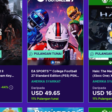
I
PULANGAN TUNAI
PULANGAN
PSN
 II
EA SPORTS™ College Football
Halo: The Mas
eam Key
27 Standard Edition (PS5) PSN
(Xbox One) X
Key UNITED STATES
UNITED STA
AMERIKA SYARIKAT
AMERIKA SY
-44%
Daripada
Daripada
USD 49.65
USD 16
11
%
Pulangan tunai
11
%
Pulangan
troli
Tambah ke troli
Tamba