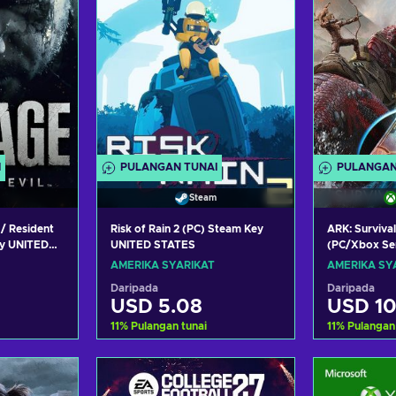
I
PULANGAN TUNAI
PULANGAN
Steam
 / Resident
Risk of Rain 2 (PC) Steam Key
ARK: Surviva
ey UNITED
UNITED STATES
(PC/Xbox Se
LIVE Key UN
AMERIKA SYARIKAT
AMERIKA SY
Daripada
Daripada
USD 5.08
USD 10
11
%
Pulangan tunai
11
%
Pulangan
troli
Tambah ke troli
Tamba
aran
Lihat tawaran
Liha