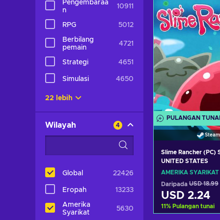
Pengembaraa
10911
n
Lihat taw
RPG
5012
Berbilang
4721
pemain
Strategi
4651
Simulasi
4650
22 lebih
PULANGAN TUNA
Wilayah
4
Steam
Slime Rancher (PC)
UNITED STATES
AMERIKA SYARIKAT
Global
22426
Daripada
USD 18.99
Eropah
13233
USD 2.24
Amerika
11
%
Pulangan tunai
5630
Syarikat