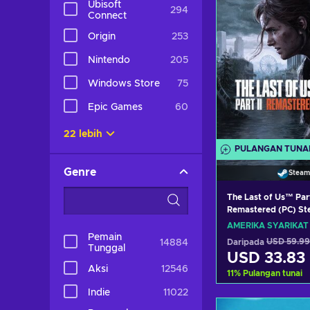
Ubisoft
294
Connect
Origin
253
Nintendo
205
Windows Store
75
Epic Games
60
22 lebih
PULANGAN TUNA
Genre
Steam
The Last of Us™ Part
Remastered (PC) St
UNITED STATES
AMERIKA SYARIKAT
Pemain
Daripada
USD 59.99
14884
Tunggal
USD 33.83
Aksi
12546
11
%
Pulangan tunai
Indie
11022
Tambah ke 