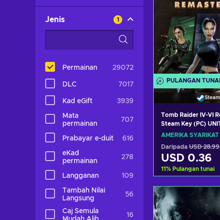
Jenis
1
Permainan
29072
PULANGAN TUNA
DLC
7017
Steam
Kad eGift
3939
Tomb Raider IV-VI 
Mata
707
permainan
Steam Key (PC) UN
AMERIKA SYARIKAT
Prabayar e-duit
616
Daripada
USD 28.99
eKad
USD 0.36
278
permainan
11
%
Pulangan tunai
Langganan
109
Tambah ke 
Tambah Nilai
56
Langsung
Lihat taw
Caj Semula
16
Mudah Alih