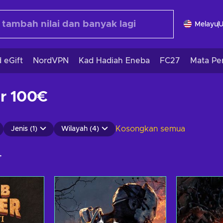
Melayu
 eGift
NordVPN
Kad Hadiah Eneba
FC27
Mata Pe
er 100€
Kosongkan semua
Jenis (1)
Wilayah (4)
+