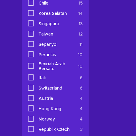
Chile
15
Korea Selatan
14
Singapura
13
Taiwan
12
Sepanyol
11
Perancis
10
Emiriah Arab
10
Bersatu
Itali
6
Switzerland
6
Austria
4
Hong Kong
4
Norway
4
Republik Czech
3