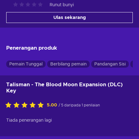
Runut bunyi
Ulas sekarang
Penerangan produk
Pemain Tunggal
Berbilang pemain
Pandangan Sisi
In
Talisman - The Blood Moon Expansion (DLC)
Key
5.00
/ 5 daripada 1 penilaian
Tiada penerangan lagi