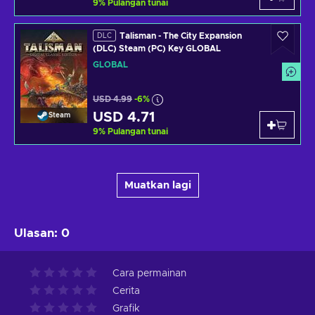
9
%
Pulangan tunai
Talisman - The City Expansion
DLC
(DLC) Steam (PC) Key GLOBAL
GLOBAL
USD 4.99
-6%
USD 4.71
Steam
9
%
Pulangan tunai
Muatkan lagi
Ulasan
:
0
Cara permainan
Cerita
Grafik