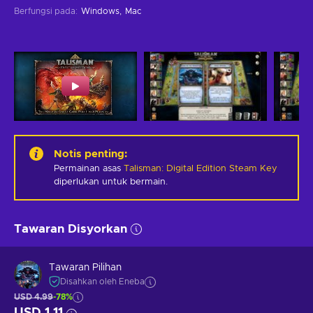
Berfungsi pada
:
Windows
Mac
Notis penting
:
Permainan asas
Talisman: Digital Edition Steam Key
diperlukan untuk bermain.
Tawaran Disyorkan
Tawaran Pilihan
Disahkan oleh Eneba
USD 4.99
-78%
USD 1.11