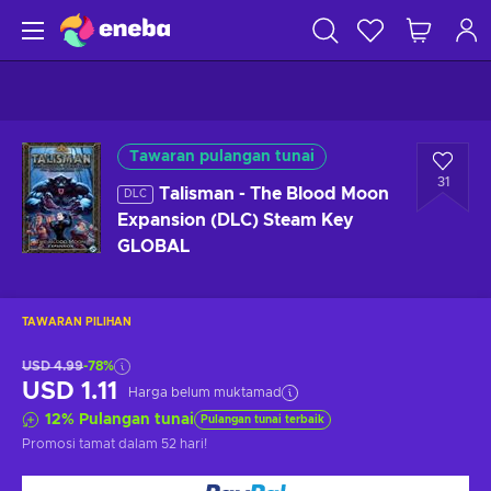
Tawaran pulangan tunai
31
Talisman - The Blood Moon
DLC
Expansion (DLC) Steam Key
GLOBAL
TAWARAN PILIHAN
USD 4.99
-78%
USD 1.11
Harga belum muktamad
12
%
Pulangan tunai
Pulangan tunai terbaik
Promosi tamat
dalam 52 hari
!