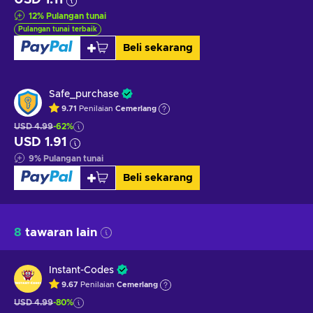
12
%
Pulangan tunai
Pulangan tunai terbaik
Beli sekarang
Safe_purchase
9.71
Penilaian
Cemerlang
USD 4.99
-62%
USD 1.91
9
%
Pulangan tunai
Beli sekarang
8
tawaran lain
Instant-Codes
9.67
Penilaian
Cemerlang
USD 4.99
-80%