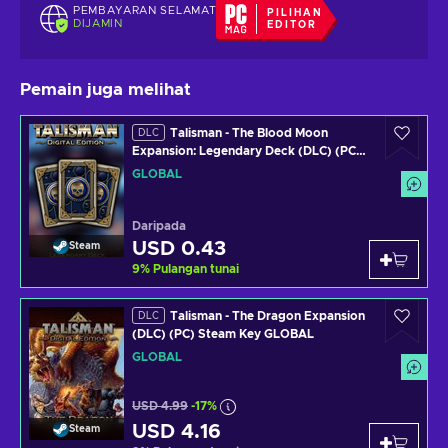
PEMBAYARAN SELAMAT
PILIHAN
DIJAMIN
EDITOR
Pemain juga melihat
Talisman - The Blood Moon
DLC
Expansion: Legendary Deck (DLC) (PC)
Steam Key GLOBAL
GLOBAL
Daripada
USD 0.43
Steam
9
%
Pulangan tunai
Talisman - The Dragon Expansion
DLC
(DLC) (PC) Steam Key GLOBAL
GLOBAL
USD 4.99
-17%
USD 4.16
Steam