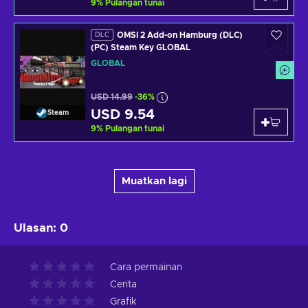
9
%
Pulangan tunai
OMSI 2 Add-on Hamburg (DLC)
DLC
(PC) Steam Key GLOBAL
GLOBAL
USD 14.99
-36%
USD 9.54
Steam
9
%
Pulangan tunai
Muatkan lagi
Ulasan
:
0
Cara permainan
Cerita
Grafik