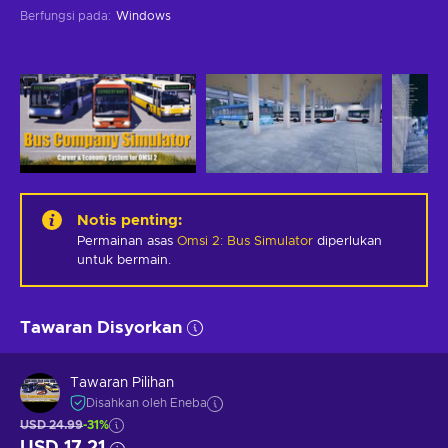
Berfungsi pada
:
Windows
Notis penting
:
Permainan asas
Omsi 2: Bus Simulator
diperlukan
untuk bermain.
Tawaran Disyorkan
Tawaran Pilihan
Disahkan oleh Eneba
USD 24.99
-31%
USD 17.21