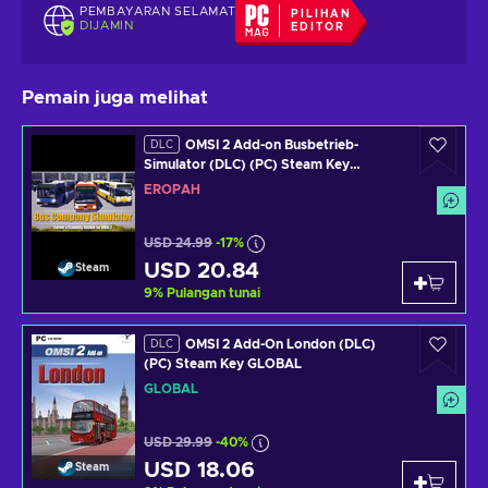
PEMBAYARAN SELAMAT
PILIHAN
DIJAMIN
EDITOR
Pemain juga melihat
OMSI 2 Add-on Busbetrieb-
DLC
Simulator (DLC) (PC) Steam Key
EUROPE
EROPAH
USD 24.99
-17%
USD 20.84
Steam
9
%
Pulangan tunai
OMSI 2 Add-On London (DLC)
DLC
(PC) Steam Key GLOBAL
GLOBAL
USD 29.99
-40%
USD 18.06
Steam