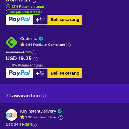
12
%
Pulangan tunai
Pulangan tunai terbaik
Beli sekarang
Codezilla
9.64
Penilaian
Cemerlang
USD 24.99
-23%
USD 19.25
9
%
Pulangan tunai
Beli sekarang
7
tawaran lain
KeyInstantDelivery
9.90
Penilaian
Hebat
USD 24.99
-39%