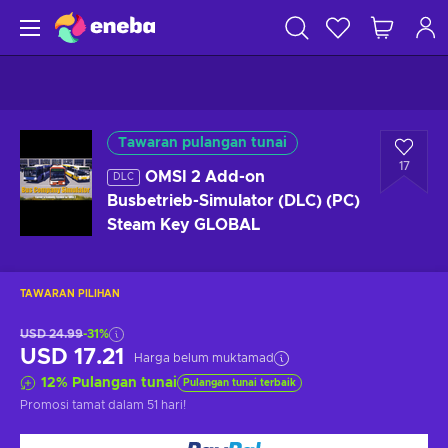
Tawaran pulangan tunai
17
OMSI 2 Add-on
DLC
Busbetrieb-Simulator (DLC) (PC)
Steam Key GLOBAL
TAWARAN PILIHAN
USD 24.99
-31%
USD 17.21
Harga belum muktamad
12
%
Pulangan tunai
Pulangan tunai terbaik
Promosi tamat
dalam 51 hari
!