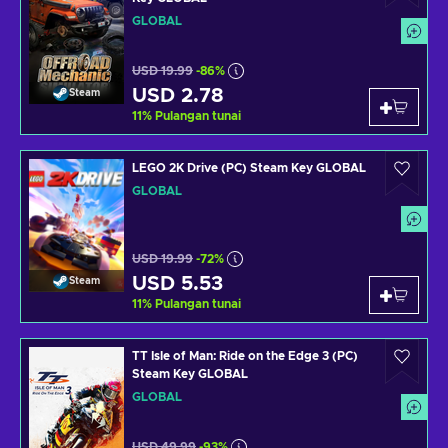
GLOBAL
USD 19.99
-86%
USD 2.78
Steam
11
%
Pulangan tunai
LEGO 2K Drive (PC) Steam Key GLOBAL
GLOBAL
USD 19.99
-72%
USD 5.53
Steam
11
%
Pulangan tunai
TT Isle of Man: Ride on the Edge 3 (PC)
Steam Key GLOBAL
GLOBAL
USD 49.99
-93%