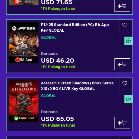
USD 71.65
Nintendo
11
%
Pulangan tunai
F1® 25 Standard Edition (PC) EA App
Key GLOBAL
GLOBAL
Daripada
USD 46.20
EA App
11
%
Pulangan tunai
Assassin’s Creed Shadows (Xbox Series
X|S) XBOX LIVE Key GLOBAL
GLOBAL
Daripada
USD 65.05
Xbox Live
11
%
Pulangan tunai