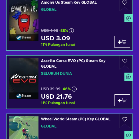
Among Us Steam Key GLOBAL
GLOBAL
USD 4.99
-38%
USD 3.09
Steam
11
%
Pulangan tunai
Assetto Corsa EVO (PC) Steam Key
GLOBAL
SELURUH DUNIA
USD 39.99
-46%
USD 21.76
Steam
11
%
Pulangan tunai
Wheel World Steam (PC) Key GLOBAL
GLOBAL