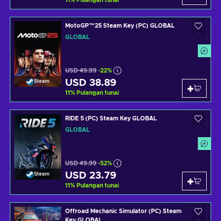
11
%
Pulangan tunai
MotoGP™25 Steam Key (PC) GLOBAL
GLOBAL
USD 49.99
-22%
USD 38.89
Steam
11
%
Pulangan tunai
RIDE 5 (PC) Steam Key GLOBAL
GLOBAL
USD 49.99
-52%
USD 23.79
Steam
11
%
Pulangan tunai
Offroad Mechanic Simulator (PC) Steam
Key GLOBAL