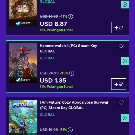
GLOBAL
USD 14.99
-41%
USD 8.87
Steam
11
%
Pulangan tunai
Hammerwatch II (PC) Steam Key
GLOBAL
GLOBAL
USD 24.99
-95%
USD 1.35
Steam
11
%
Pulangan tunai
I Am Future: Cozy Apocalypse Survival
(PC) Steam Key GLOBAL
GLOBAL
USD 19.99
-51%