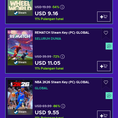
USD 19.99
-54%
USD 9.16
Steam
11
%
Pulangan tunai
REMATCH Steam Key (PC) GLOBAL
SELURUH DUNIA
USD 39.99
-72%
USD 11.05
Steam
11
%
Pulangan tunai
NBA 2K26 Steam Key (PC) GLOBAL
GLOBAL
USD 69.99
-86%
USD 9.55
Steam