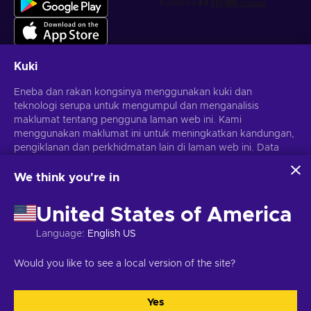
Kuki
Eneba dan rakan kongsinya menggunakan kuki dan
Dapatkan tawaran permainan yang diperibadikan
teknologi serupa untuk mengumpul dan menganalisis
maklumat tentang pengguna laman web ini. Kami
Langgan
menggunakan maklumat ini untuk meningkatkan kandungan,
Anda boleh berhenti melanggan pada bila-bila masa.
pengiklanan dan perkhidmatan lain di laman web ini. Data
Lawati notis
Privasi
untuk maklumat lanjut
peribadi anda juga boleh digunakan untuk pemperibadian
iklan.
We think you're in
Dengan mengklik 'Terima semua', anda bersetuju dengan
Melayu
USD
penggunaan teknologi ini oleh Eneba dan rakan kongsinya.
United States of America
Anda boleh melaraskan persetujuan anda dengan mengklik
'Sesuaikan'.
Language
:
English US
Untuk mendapatkan maklumat lanjut tentang cara Google
menggunakan data anda, lihat
Keselamatan & Privasi
Hak Cipta © 2026 Eneba. Hak cipta terpelihara.
JSC "Helis Play",
Would you like to see a local version of the site?
Perniagaan Google
.
Gyneju St. 4-333, Vilnius, Republik Lithuania
Terma dan Syarat
,
Notis
privasi
,
Pilihan kuki
.
Yes
Terima semua
Sesuaikan