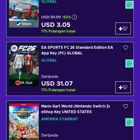
GLOBAL
USD 39.99
-92%
USD 3.05
Steam
11
%
Pulangan tunai
EA SPORTS FC 26 Standard Edition EA
App Key (PC) GLOBAL
GLOBAL
Daripada
USD 31.07
EA App
11
%
Pulangan tunai
Mario Kart World (Nintendo Switch 2)
eShop Key UNITED STATES
AMERIKA SYARIKAT
Daripada