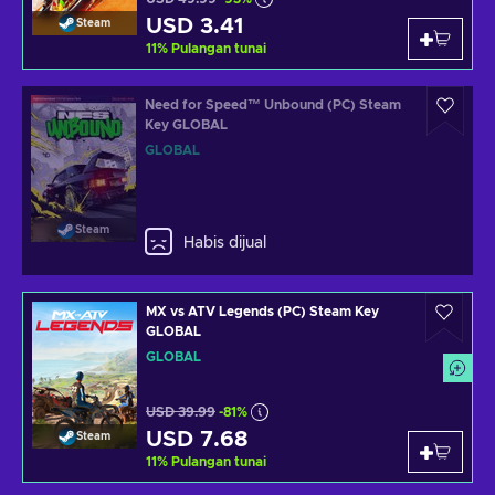
USD 3.41
Steam
11
%
Pulangan tunai
Need for Speed™ Unbound (PC) Steam
Key GLOBAL
GLOBAL
Steam
Habis dijual
MX vs ATV Legends (PC) Steam Key
GLOBAL
GLOBAL
USD 39.99
-81%
USD 7.68
Steam
11
%
Pulangan tunai