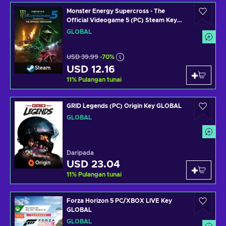
Monster Energy Supercross - The
Official Videogame 5 (PC) Steam Key
GLOBAL
GLOBAL
USD 39.99
-70%
USD 12.16
Steam
11
%
Pulangan tunai
GRID Legends (PC) Origin Key GLOBAL
GLOBAL
Daripada
USD 23.04
Origin
11
%
Pulangan tunai
Forza Horizon 5 PC/XBOX LIVE Key
GLOBAL
GLOBAL