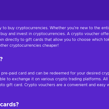
y to buy cryptocurrencies. Whether you’re new to the enti
y buy and invest in cryptocurrencies. A crypto voucher offer
oin directly to gift cards that allow you to choose which 
 other cryptocurrencies cheaper!
?
 pre-paid card and can be redeemed for your desired crypt
able to exchange it on various crypto trading platforms. Al
pto gift card. Crypto vouchers are a convenient and easy w
 cards?