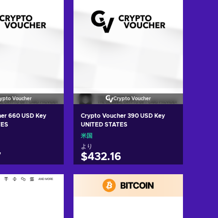
ypto Voucher
Crypto Voucher
her 660 USD Key
Crypto Voucher 390 USD Key
TES
UNITED STATES
米国
より
7
$432.16
トに入れる
カートに入れる
w offers
View offers