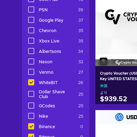
PSN
39
Google Play
37
Chevron
35
Xbox Live
35
Albertsons
34
Nexon
32
Crypto Vo
Venmo
27
Crypto Voucher (U
Key UNITED STATES
WhiteBIT
26
米国
Dollar Shave
より
25
Club
$939.52
GCodes
25
カートに入
Nike
25
View off
Binance
0