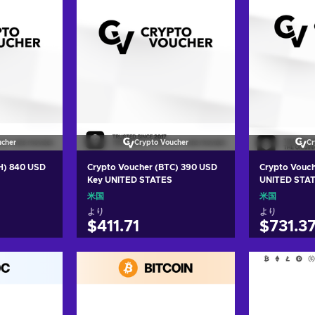
ucher
Crypto Voucher
Cr
H) 840 USD
Crypto Voucher (BTC) 390 USD
Crypto Vouc
Key UNITED STATES
UNITED STA
米国
米国
より
より
$411.71
$731.3
れる
カートに入れる
カー
ers
View offers
Vie