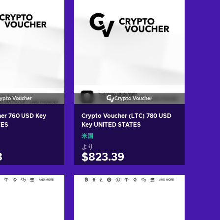
ypto Voucher
Crypto Voucher
her 760 USD Key
Crypto Voucher (LTC) 780 USD
TES
Key UNITED STATES
米国
より
8
$823.39
トに入れる
カートに入れる
w offers
View offers