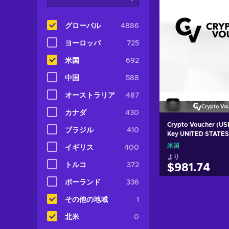
グローバル
4886
ヨーロッパ
725
米国
692
中国
588
オーストラリア
487
Crypto Vo
カナダ
430
Crypto Voucher (U
ブラジル
410
Key UNITED STATES
米国
イギリス
400
より
トルコ
372
$981.74
ポーランド
336
カートに入
その他の地域
1
View off
北米
0