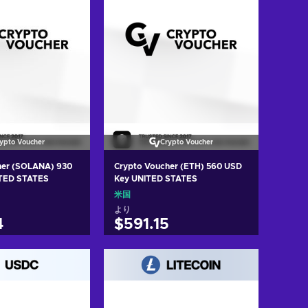
ypto Voucher
Crypto Voucher
her (SOLANA) 930
Crypto Voucher (ETH) 560 USD
TED STATES
Key UNITED STATES
米国
より
4
$591.15
トに入れる
カートに入れる
w offers
View offers