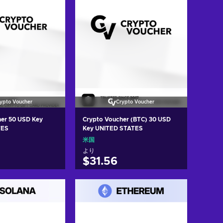
ypto Voucher
Crypto Voucher
her 50 USD Key
Crypto Voucher (BTC) 30 USD
TES
Key UNITED STATES
米国
より
$31.56
トに入れる
カートに入れる
w offers
View offers