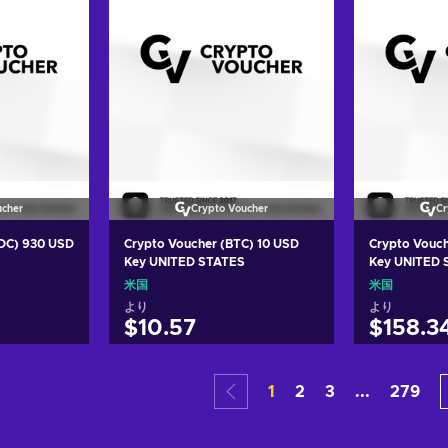
ucher
Crypto Voucher
Cr
SDC) 930 USD
Crypto Voucher (BTC) 10 USD
Crypto Vouc
Key UNITED STATES
Key UNITED 
米国
米国
より
より
$10.57
$158.3
れる
カートに入れる
カー
1
2
3
...
279
ers
View offers
Vie