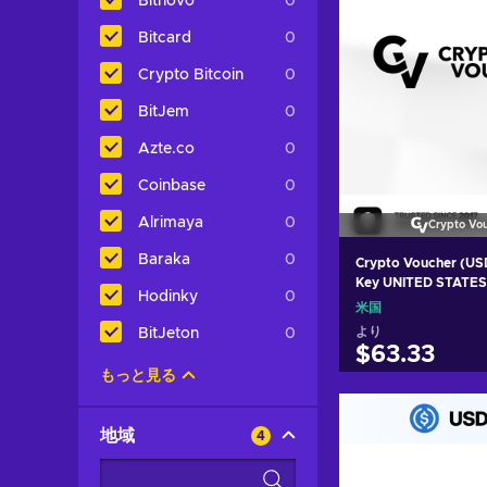
Bitnovo
0
Bitcard
0
Crypto Bitcoin
0
BitJem
0
Azte.co
0
Coinbase
0
Alrimaya
0
Crypto Vo
Baraka
0
Crypto Voucher (US
Key UNITED STATES
Hodinky
0
米国
より
BitJeton
0
$63.33
もっと見る
カートに入
地域
4
View off