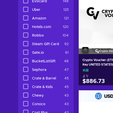
Evixcard
148
Uber
125
Amazon
121
Hotels.com
120
Roblox
104
Steam Gift Card
92
Crypto Vo
Gate.io
61
Crypto Voucher (ET
BucketListGift
48
Key UNITED STATES
Sephora
47
米国
より
Crate & Barrel
45
$886.73
Crate & Kids
45
カートに入
Chewy
43
View off
Conoco
43
Cost Plus
43