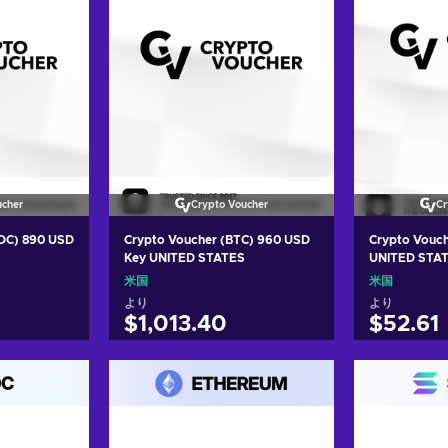
ucher
Crypto Voucher
Cr
SDC) 890 USD
Crypto Voucher (BTC) 960 USD
Crypto Vouc
Key UNITED STATES
UNITED STA
米国
米国
より
より
$1,013.40
$52.61
れる
カートに入れる
カー
ers
View offers
Vie