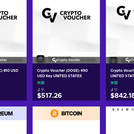
ucher
Crypto Voucher
Cr
C) 810 USD
Crypto Voucher (DOGE) 490
Crypto Vouc
USD Key UNITED STATES
UNITED STA
米国
米国
より
より
$517.26
$842.1
れる
カートに入れる
カー
ers
View offers
Vie