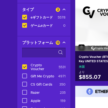
タイプ
2
eギフトカード
5578
ゲームeカード
0
プラットフォーム
13
Crypto Vo
Crypto Voucher (BT
Key UNITED STATES
Crypto
米国
5531
Voucher
より
Gift Me Crypto
4971
$855.07
CS Gift Cards
350
カートに入
Razer
235
View off
Apple
159