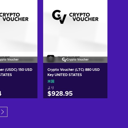
ypto Voucher
Crypto Voucher
her (USDC) 150 USD
Crypto Voucher (LTC) 880 USD
STATES
Key UNITED STATES
米国
より
4
$928.95
トに入れる
カートに入れる
w offers
View offers