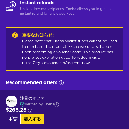
Instant refunds
Unlike other marketplaces, Eneba allows you to get an
instant refund for unviewed keys.
重要なお知らせ
:
Please note that Eneba Wallet funds cannot be used 
to purchase this product. Exchange rate will apply 
upon redeeming a voucher code. This product has 
no pre-set expiration date. To redeem visit: 
https://cryptovoucher.io/redeem-now
Recommended offers
注目のオファー
Verified by Eneba
$265.28
購入する