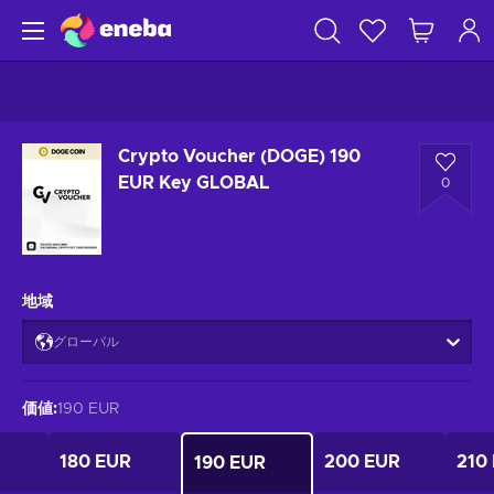
Crypto Voucher (DOGE) 190
EUR Key GLOBAL
0
地域
グローバル
価値
:
190 EUR
180 EUR
200 EUR
210
190 EUR