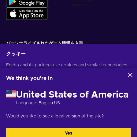
パーソナライズされたゲーム情報を入手
クッキー
サブスクライブ
Eneba and its partners use cookies and similar technologies
配信停止はいつでも可能です。詳しくは
個人情報保護方針
をご覧くださ
い。
to collect and analyze information about users of this
website. We use this information to enhance content,
We think you're in
advertising, and other services on the site. Your personal data
日本語
USD
may also be used for ads personalization.
United States of America
By clicking 'Accept all', you consent to the use of these
technologies by Eneba and its partners. You can adjust your
Language
:
English US
consent by clicking 'Customize'.
For more information on how Google uses your data, see
著作権 ©2026 Eneba.無断複写・転載を禁じます。
JSC "Helis play",
Would you like to see a local version of the site?
Google Business Safety & Privacy
.
Gyneju St. 4-333, Vilnius, Republic of Lithuania
ご利用条件
,
プライバシー
ポリシー
,
クッキーの設定
.
Yes
すべてを受け入れる
カスタマイズ