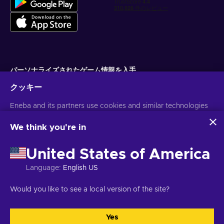
パーソナライズされたゲーム情報を入手
クッキー
サブスクライブ
Eneba and its partners use cookies and similar technologies
配信停止はいつでも可能です。詳しくは
個人情報保護方針
をご覧くださ
い。
to collect and analyze information about users of this
website. We use this information to enhance content,
We think you're in
advertising, and other services on the site. Your personal data
日本語
USD
may also be used for ads personalization.
United States of America
By clicking 'Accept all', you consent to the use of these
technologies by Eneba and its partners. You can adjust your
Language
:
English US
consent by clicking 'Customize'.
For more information on how Google uses your data, see
著作権 ©2026 Eneba.無断複写・転載を禁じます。
JSC "Helis play",
Would you like to see a local version of the site?
Google Business Safety & Privacy
.
Gyneju St. 4-333, Vilnius, Republic of Lithuania
ご利用条件
,
プライバシー
ポリシー
,
クッキーの設定
.
Yes
すべてを受け入れる
カスタマイズ