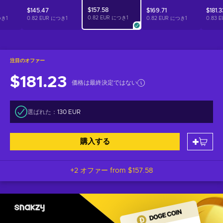
$157.58
$145.47
$169.71
$181.3
0.82 EUR につき
1
つき
1
0.82 EUR につき
1
0.82 EUR につき
1
0.83 
注目のオファー
$181.23
価格は最終決定ではない
選ばれた：
130 EUR
購入する
+2 オファー from
$157.58