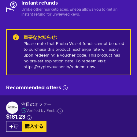
Instant refunds
Unlike other marketplaces, Eneba allows you to get an
instant refund for unviewed keys.
重要なお知らせ
:
Please note that Eneba Wallet funds cannot be used 
to purchase this product. Exchange rate will apply 
upon redeeming a voucher code. This product has 
no pre-set expiration date. To redeem visit: 
https://cryptovoucher.io/redeem-now
Recommended offers
注目のオファー
Verified by Eneba
$181.23
購入する