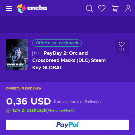
Offerte sul cashback
125
PayDay 2: Orc and
DLC
Crossbreed Masks (DLC) Steam
Key GLOBAL
OFFERTA IN EVIDENZA
0,36 USD
Il prezzo non è definitivo
12
%
di cashback
Miglior cashback