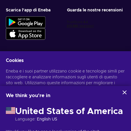
Scarica l'app di Eneba
Guarda le nostre recensioni
Cookies
Ottieni offerte di gioco personalizzate
Eneba e i suoi partner utilizzano cookie e tecnologie simili per
Iscriviti
raccogliere e analizzare informazioni sugli utenti di questo
sito web. Utilizziamo queste informazioni per migliorare i
Puoi annullare l'iscrizione in qualsiasi momento. Visita
l'informativa
sulla Privacy
per maggiori informazioni.
contenuti, la pubblicità e altri servizi offerti sul sito. I tuoi dati
personali potrebbero anche essere usati per personalizzare
We think you're in
gli annunci pubblicitari.
Italiano
USD
Cliccando su “Accetta tutto”, acconsenti all'uso di queste
United States of America
tecnologie da parte di Eneba e dei suoi partner. Puoi
modificare il tuo consenso cliccando su “Personalizza”.
Language
:
English US
Per ulteriori informazioni sulle modalità di utilizzo dei tuoi dati
da parte di Google, consulta
Sicurezza e privacy di Google