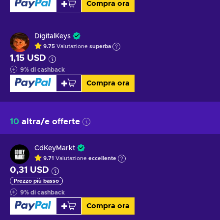
Compra ora
DigitalKeys
9.75
Valutazione
superba
1,15 USD
9
%
di cashback
Compra ora
10
altra/e offerte
CdKeyMarkt
9.71
Valutazione
eccellente
0,31 USD
Prezzo più basso
9
%
di cashback
Compra ora