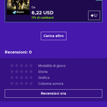
Da
6,22 USD
Steam
11
%
di cashback
Carica altro
Recensioni
:
0
Modalità di gioco
Storia
Grafica
Colonna sonora
Recensisci ora