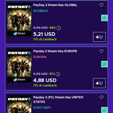
PayDay 2 Steam Key GLOBAL
GLOBALE
9,99 USD
-48%
5,21 USD
Steam
11
%
di cashback
Payday 2 Steam Key EUROPE
EUROPA
9,99 USD
-51%
4,88 USD
Steam
11
%
di cashback
Payday 2 (PC) Steam Key UNITED
STATES
STATI UNITI