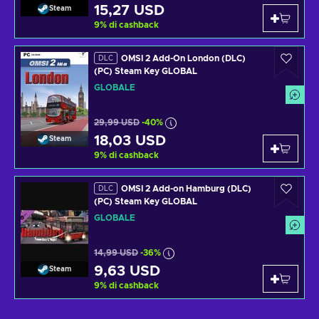
15,27 USD
Steam
9
%
di cashback
OMSI 2 Add-On London (DLC)
DLC
(PC) Steam Key GLOBAL
GLOBALE
29,99 USD
-40%
18,03 USD
Steam
9
%
di cashback
OMSI 2 Add-on Hamburg (DLC)
DLC
(PC) Steam Key GLOBAL
GLOBALE
14,99 USD
-36%
9,63 USD
Steam
9
%
di cashback