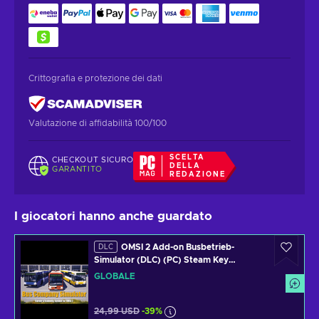
Crittografia e protezione dei dati
Valutazione di affidabilità 100/100
SCELTA
CHECKOUT SICURO
DELLA
GARANTITO
REDAZIONE
I giocatori hanno anche guardato
OMSI 2 Add-on Busbetrieb-
DLC
Simulator (DLC) (PC) Steam Key
GLOBAL
GLOBALE
24,99 USD
-39%