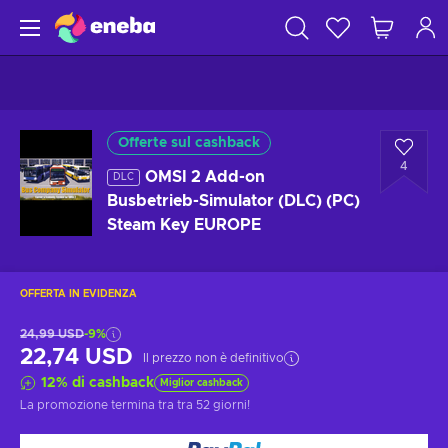
Offerte sul cashback
4
OMSI 2 Add-on
DLC
Busbetrieb-Simulator (DLC) (PC)
Steam Key EUROPE
OFFERTA IN EVIDENZA
24,99 USD
-9%
22,74 USD
Il prezzo non è definitivo
12
%
di cashback
Miglior cashback
La promozione termina tra
tra 52 giorni
!