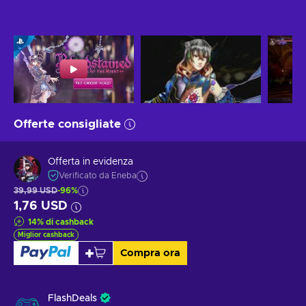
Offerte consigliate
Offerta in evidenza
Verificato da Eneba
39,99 USD
-96%
1,76 USD
14
%
di cashback
Miglior cashback
Compra ora
FlashDeals