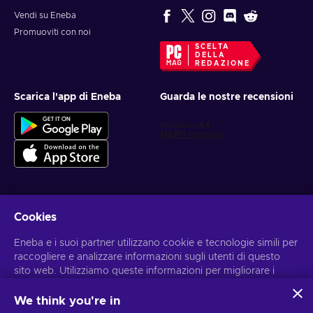
Vendi su Eneba
Promuoviti con noi
SCELTA
DELLA
REDAZIONE
Scarica l'app di Eneba
Guarda le nostre recensioni
Cookies
Ottieni offerte di gioco personalizzate
Eneba e i suoi partner utilizzano cookie e tecnologie simili per
Iscriviti
raccogliere e analizzare informazioni sugli utenti di questo
sito web. Utilizziamo queste informazioni per migliorare i
Puoi annullare l'iscrizione in qualsiasi momento. Visita
l'informativa
sulla Privacy
per maggiori informazioni.
contenuti, la pubblicità e altri servizi offerti sul sito. I tuoi dati
personali potrebbero anche essere usati per personalizzare
We think you're in