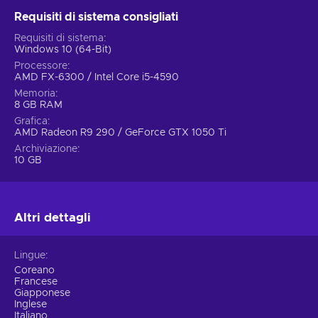
pochissime cose possono rendere una storia più convincente
Requisiti di sistema consigliati
di un solido doppiaggio. Insieme alle cutscene e alle voci
Requisiti di sistema
fuori campo, la traccia musicale non è per niente meno
Windows 10 (64-Bit)
sorprendente! Compra Bloodstained: Ritual of the Night Key
Processore
e partecipa in prima persona a un gameplay di qualità.
AMD FX-6300 / Intel Core i5-4590
Memoria
8 GB RAM
Grafica
AMD Radeon R9 290 / GeForce GTX 1050 Ti
Archiviazione
10 GB
Altri dettagli
Lingue
Coreano
Francese
Giapponese
Inglese
Italiano