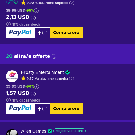
9.90
Valutazione
superba
39,99 USD
-95%
2,13 USD
11
%
di cashback
Compra ora
20
altra/e offerte
Frosty Entertainment
9.77
Valutazione
superba
39,99 USD
-96%
1,57 USD
11
%
di cashback
Compra ora
Alien Games
Miglior venditore