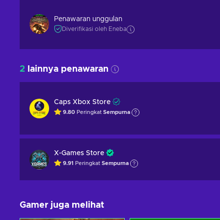
Penawaran unggulan
Diverifikasi oleh Eneba
2
lainnya penawaran
Caps Xbox Store
9.80
Peringkat
Sempurna
X-Games Store
9.91
Peringkat
Sempurna
Gamer juga melihat