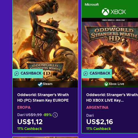
CASHBACK
CASHBACK
Steam
Xbox Live
Oddworld: Stranger's Wrath
Oddworld: Stranger's Wrath
HD (PC) Steam Key EUROPE
HD XBOX LIVE Key
ARGENTINA
EROPA
ARGENTINA
Dari
US$9,99
-89%
Dari
US$1,12
US$2,16
11
%
Cashback
11
%
Cashback