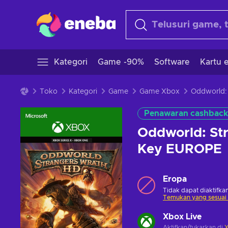
Kategori
Game -90%
Software
Kartu e
Toko
Kategori
Game
Game Xbox
Penawaran cashback
Oddworld: St
Key EUROPE
Eropa
Tidak dapat diaktifkan
Temukan yang sesuai
Xbox Live
Aktifkan/tukarkan di
X