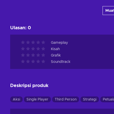
Tambah ke keranjang
Muat
Lihat penawaran
Ulasan
:
0
Gameplay
Kisah
Grafik
Soundtrack
Deskripsi produk
Aksi
Single Player
Third Person
Strategi
Petua