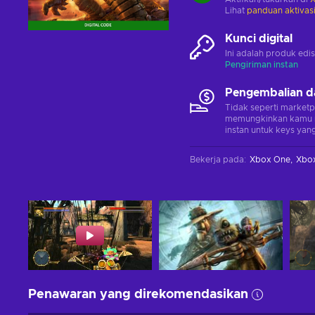
Lihat
panduan aktivas
Kunci digital
Ini adalah produk edis
Pengiriman instan
Pengembalian d
Tidak seperti marketp
memungkinkan kamu 
instan untuk keys yang
Bekerja pada
:
Xbox One
Xbox
Penawaran yang direkomendasikan