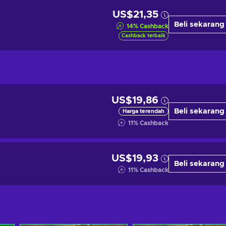
US$21,35
Beli sekarang
14
%
Cashback
Cashback terbaik
US$19,86
Beli sekarang
Harga terendah
11
%
Cashback
US$19,93
Beli sekarang
11
%
Cashback