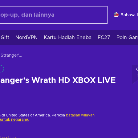
Bahasa 
Gift
NordVPN
Kartu Hadiah Eneba
FC27
Poin Ga
Oddworld: Stranger's Wrath HD XBOX LIVE Key EUROPE
ranger's Wrath HD XBOX LIVE
 di United States of America. Periksa
batasan wilayah
 untuk negaramu
box Live