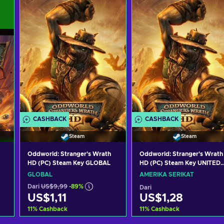
CASHBACK
CASHBACK
Steam
Steam
Oddworld: Stranger's Wrath
Oddworld: Stranger's Wrath
HD (PC) Steam Key GLOBAL
HD (PC) Steam Key UNITED
STATES
GLOBAL
AMERIKA SERIKAT
Dari
US$9,99
-89%
Dari
US$1,11
US$1,28
11
%
Cashback
11
%
Cashback