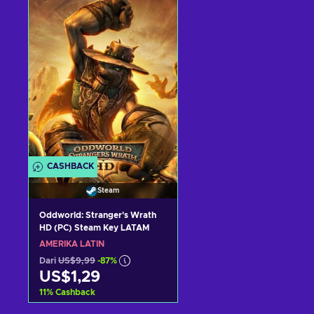
Tambah ke keranjang
Tambah ke keranjan
Lihat penawaran
Lihat penawaran
CASHBACK
Steam
Oddworld: Stranger's Wrath
HD (PC) Steam Key LATAM
AMERIKA LATIN
Dari
US$9,99
-87%
US$1,29
11
%
Cashback