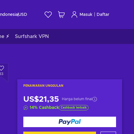
|
Indonesia
USD
Masuk
Daftar
me ⚡
Surfshark VPN
33
PENAWARAN UNGGULAN
US$21,35
Harga belum final
14
%
Cashback
Cashback terbaik