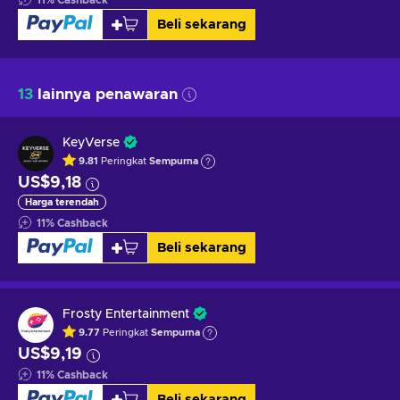
Beli sekarang
13
lainnya penawaran
KeyVerse
9.81
Peringkat
Sempurna
US$9,18
Harga terendah
11
%
Cashback
Beli sekarang
Frosty Entertainment
9.77
Peringkat
Sempurna
US$9,19
11
%
Cashback
Beli sekarang