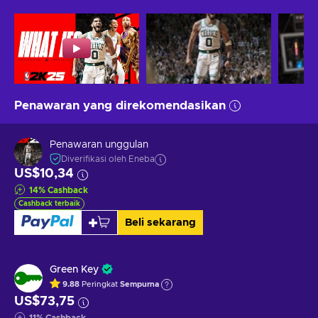
Penawaran yang direkomendasikan
Penawaran unggulan
Diverifikasi oleh Eneba
US$10,34
14
%
Cashback
Cashback terbaik
Beli sekarang
Green Key
9.88
Peringkat
Sempurna
US$73,75
11
%
Cashback