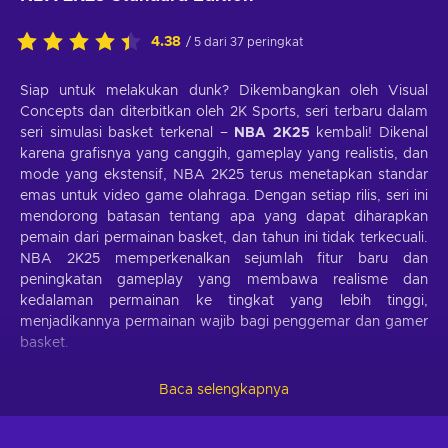
4.38
/ 5 dari 37 peringkat
Siap untuk melakukan dunk? Dikembangkan oleh Visual
Concepts dan diterbitkan oleh 2K Sports, seri terbaru dalam
seri simulasi basket terkenal –
NBA 2K25
kembali! Dikenal
karena grafisnya yang canggih, gameplay yang realistis, dan
mode yang ekstensif, NBA 2K25 terus menetapkan standar
emas untuk video game olahraga. Dengan setiap rilis, seri ini
mendorong batasan tentang apa yang dapat diharapkan
pemain dari permainan basket, dan tahun ini tidak terkecuali.
NBA 2K25 memperkenalkan sejumlah fitur baru dan
peningkatan gameplay yang membawa realisme dan
kedalaman permainan ke tingkat yang lebih tinggi,
menjadikannya permainan wajib bagi penggemar dan gamer
basket.
NBA 2K25: Kunci Menjadi Bintang NBA
Baca selengkapnya
Baik kamu ingin mendominasi di MyCareer, mengelola tim
impian di MyTeam, atau memimpin tim favoritmu menuju