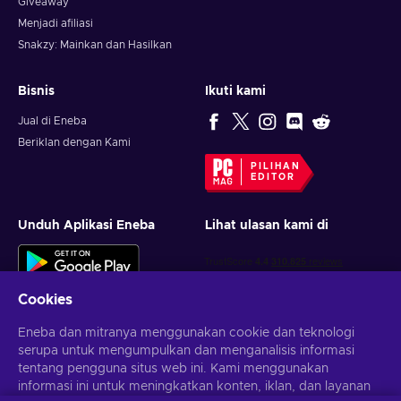
Giveaway
Animasi Dribble Khas
: NBA 2K25 menghadirkan
Menjadi afiliasi
pustaka animasi dribel khas yang diperluas, yang
memungkinkan kamu menampilkan gaya unik pemain
Snakzy: Mainkan dan Hasilkan
favoritmu.
Bisnis
Ikuti kami
Peningkatan Mode MyCareer
Regimen Pelatihan yang Diperluas
: Kembangkan
Jual di Eneba
keterampilan pemainmu dengan sistem pelatihan yang
Beriklan dengan Kami
lebih komprehensif yang mencakup latihan yang
PILIHAN
dipersonalisasi, tantangan keterampilan, dan analisis
EDITOR
kinerja untuk membantumu menyempurnakan setiap
aspek permainanmu.
Unduh Aplikasi Eneba
Lihat ulasan kami di
Gaya Bermain yang Dapat Disesuaikan
: Sesuaikan
gaya bermain MyPlayer kamu dengan opsi penyesuaian
baru, yang memungkinkanmu fokus pada atribut dan
kemampuan spesifik yang sesuai dengan cara bermain
Cookies
yang kamu sukai.
Eneba dan mitranya menggunakan cookie dan teknologi
Inovasi MyTeam
serupa untuk mengumpulkan dan menganalisis informasi
Kartu Evolusi Langsung
: Kartu di MyTeam sekarang
tentang pengguna situs web ini. Kami menggunakan
Dapatkan penawaran game yang dipersonalisasi
berkembang secara real-time berdasarkan performa
informasi ini untuk meningkatkan konten, iklan, dan layanan