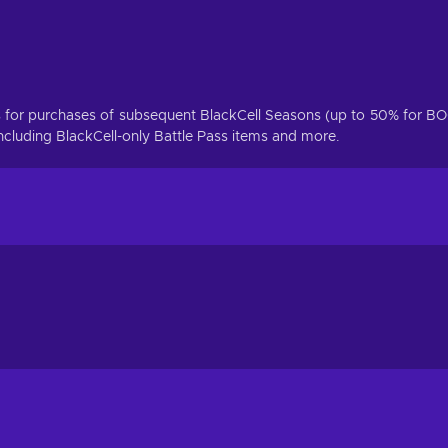
s for purchases of subsequent BlackCell Seasons (up to 50% for B
ncluding BlackCell-only Battle Pass items and more.