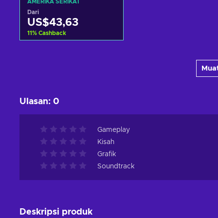
AMERIKA SERIKAT
Dari
US$43,63
11
%
Cashback
Tambah ke keranjang
Muat
Lihat penawaran
Ulasan
:
0
Gameplay
Kisah
Grafik
Soundtrack
Deskripsi produk