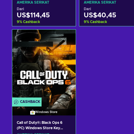
PC/XBOX LIVE Key UNITED
(DLC) PC/XBOX LIVE Key
AMERIKA SERIKAT
AMERIKA SERIKAT
STATES
UNITED STATES
Dari
Dari
US$114,45
US$40,45
9
%
Cashback
9
%
Cashback
Tambah ke keranjang
Tambah ke keranjan
Lihat penawaran
Lihat penawaran
CASHBACK
Windows Store
Call of Duty®: Black Ops 6
(PC) Windows Store Key
UNITED STATES