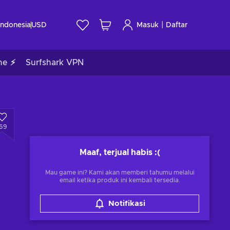
|
Indonesia
USD
Masuk
Daftar
me ⚡
Surfshark VPN
169
Maaf, terjual habis
:(
Mau game ini? Kami akan memberi tahumu melalui
email ketika produk ini kembali tersedia.
Notifikasi