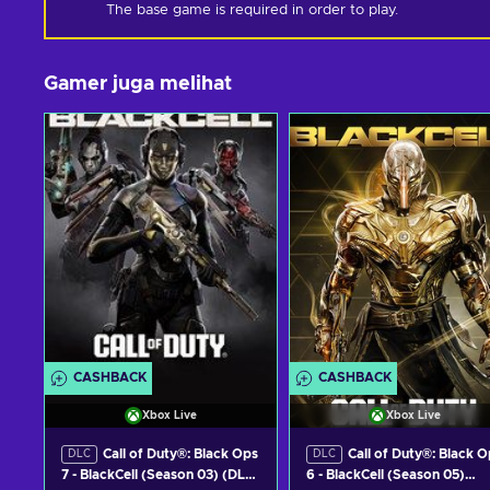
The base game is required in order to play.
Gamer juga melihat
CASHBACK
CASHBACK
Xbox Live
Xbox Live
Call of Duty®: Black Ops
Call of Duty®: Black O
DLC
DLC
7 - BlackCell (Season 03) (DLC)
6 - BlackCell (Season 05)