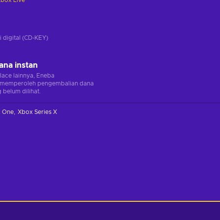
box Live
i
i digital (CD-KEY)
ana instan
lace lainnya, Eneba
memperoleh pengembalian dana
 belum dilihat.
 One
Xbox Series X