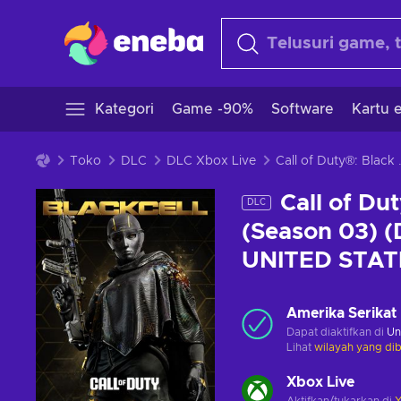
Kategori
Game -90%
Software
Kartu e
Toko
DLC
DLC Xbox Live
Call of Duty®: Black Ops 6 - 
Call of Du
DLC
(Season 03) 
UNITED STAT
Amerika Serikat
Dapat diaktifkan di
Un
Lihat
wilayah yang dib
Xbox Live