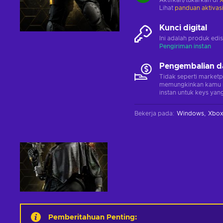
Aktifkan/tukarkan di
X
Lihat
panduan aktivas
Kunci digital
Ini adalah produk edis
Pengiriman instan
Pengembalian d
Tidak seperti marketp
memungkinkan kamu 
instan untuk keys yang
Bekerja pada
:
Windows
Xbox
Pemberitahuan Penting
: