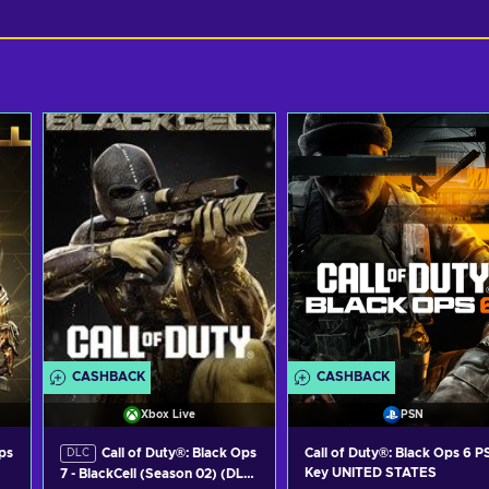
CASHBACK
CASHBACK
Xbox Live
PSN
ps
Call of Duty®: Black Ops
Call of Duty®: Black Ops 6 P
DLC
Key UNITED STATES
7 - BlackCell (Season 02) (DLC)