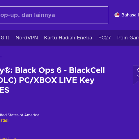
Bahasa 
Gift
NordVPN
Kartu Hadiah Eneba
FC27
Poin Ga
BlackCell (Season 03) (DLC) PC/XBOX LIVE Key UNITED STATES
ty®: Black Ops 6 - BlackCell
(DLC) PC/XBOX LIVE Key
ES
ited States of America
atasi