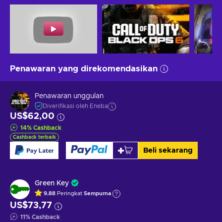
Penawaran yang direkomendasikan
Penawaran unggulan
Diverifikasi oleh Eneba
US$62,00
14
%
Cashback
Cashback terbaik
Beli sekarang
Green Key
9.88
Peringkat
Sempurna
US$73,77
11
%
Cashback