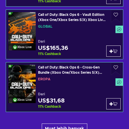
11
%
Cashback
Call of Duty: Black Ops 6 - Vault Edition
(Xbox One/Xbox Series S|X) Xbox Live
Key GLOBAL
GLOBAL
Dari
US$165,36
Xbox Live
11
%
Cashback
Call of Duty: Black Ops 6 - Cross-Gen
Bundle (Xbox One/Xbox Series S|X)
Xbox Live Key EUROPE
EROPA
Dari
US$31,68
Xbox Live
11
%
Cashback
Muat lebih banyak