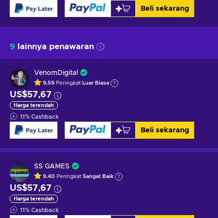
Beli sekarang
9
lainnya penawaran
VenomDigital
9.59
Peringkat
Luar Biasa
US$57,67
Harga terendah
11
%
Cashback
Beli sekarang
SS GAMES
9.40
Peringkat
Sangat Baik
US$57,67
Harga terendah
11
%
Cashback