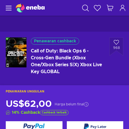
Penawaran cashback
968
Call of Duty: Black Ops 6 -
Cross-Gen Bundle (Xbox
One/Xbox Series S|X) Xbox Live
Key GLOBAL
PENAWARAN UNGGULAN
US$62,00
Harga belum final
14
%
Cashback
Cashback terbaik