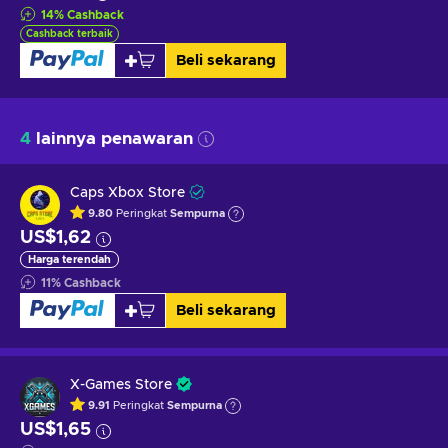
14
%
Cashback
Cashback terbaik
Beli sekarang
4
lainnya penawaran
Caps Xbox Store
9.80
Peringkat
Sempurna
US$1,62
Harga terendah
11
%
Cashback
Beli sekarang
X-Games Store
9.91
Peringkat
Sempurna
US$1,65