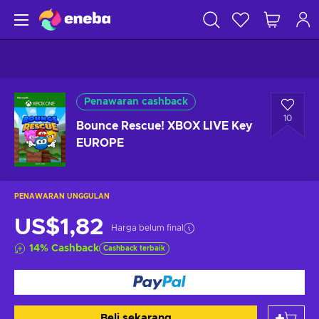
Penawaran cashback
10
Bounce Rescue! XBOX LIVE Key
EUROPE
PENAWARAN UNGGULAN
US$1,82
Harga belum final
14
%
Cashback
Cashback terbaik
Beli sekarang