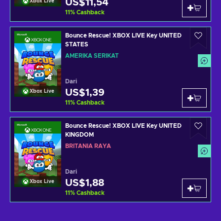
US$11,54
Xbox Live
11
%
Cashback
Bounce Rescue! XBOX LIVE Key UNITED
STATES
AMERIKA SERIKAT
Dari
US$1,39
Xbox Live
11
%
Cashback
Bounce Rescue! XBOX LIVE Key UNITED
KINGDOM
BRITANIA RAYA
Dari
US$1,88
Xbox Live
11
%
Cashback