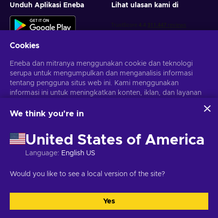
Unduh Aplikasi Eneba
Lihat ulasan kami di
Cookies
Eneba dan mitranya menggunakan cookie dan teknologi
serupa untuk mengumpulkan dan menganalisis informasi
tentang pengguna situs web ini. Kami menggunakan
Dapatkan penawaran game yang dipersonalisasi
informasi ini untuk meningkatkan konten, iklan, dan layanan
lainnya di situs. Data pribadimu juga dapat digunakan untuk
Berlangganan
personalisasi iklan.
We think you're in
Dengan mengklik 'Terima Semua', kamu menyetujui
Kamu dapat berhenti berlangganan kapan saja. Kunjungi
penggunaan teknologi ini oleh Eneba dan mitranya. Kamu
Pemberitahuan privasi
untuk informasi lebih lanjut
United States of America
dapat menyesuaikan persetujuanmu dengan mengklik
'Sesuaikan'.
Language
:
English US
Untuk informasi selengkapnya tentang cara Google
Bahasa Indonesia
USD
menggunakan datamu, lihat
Keamanan & Privasi Google
Would you like to see a local version of the site?
Bisnis
.
Yes
Terima semua
Sesuaikan
Hak Cipta © 2026 Eneba. Semua Hak Cipta Dilindungi Undang-
Undang.
JSC “Helis play”, Gyneju St. 4-333, Vilnius, Republik Lituania