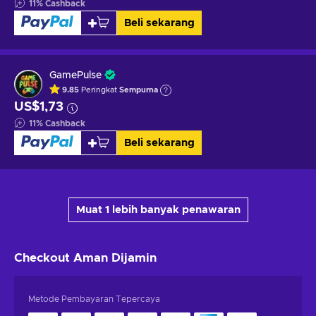
11
%
Cashback
Beli sekarang
GamePulse
9.85
Peringkat
Sempurna
US$1,73
11
%
Cashback
Beli sekarang
Muat 1 lebih banyak penawaran
Checkout Aman
Dijamin
Metode Pembayaran Tepercaya