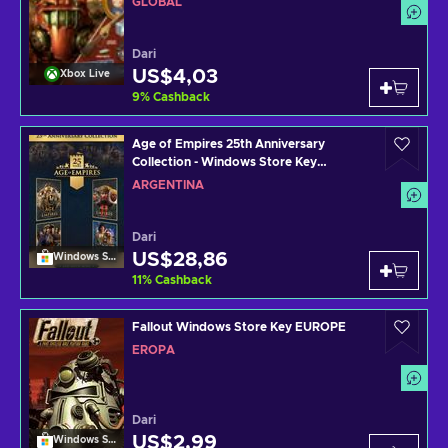
GLOBAL
Dari
US$4,03
Xbox Live
9
%
Cashback
Age of Empires 25th Anniversary
Collection - Windows Store Key
ARGENTINA
ARGENTINA
Dari
US$28,86
Windows Store
11
%
Cashback
Fallout Windows Store Key EUROPE
EROPA
Dari
US$2,99
Windows Store