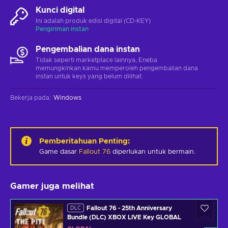
Kunci digital
Ini adalah produk edisi digital (CD-KEY)
Pengiriman instan
Pengembalian dana instan
Tidak seperti marketplace lainnya, Eneba
memungkinkan kamu memperoleh pengembalian dana
instan untuk keys yang belum dilihat.
Bekerja pada
:
Windows
Pemberitahuan Penting
:
Game dasar
Fallout 76
diperlukan untuk bermain.
Gamer juga melihat
Fallout 76 - 25th Anniversary
DLC
Bundle (DLC) XBOX LIVE Key GLOBAL