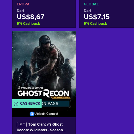
Pass Year 1 (DLC) Uplay Key
Pass Year 2 (DLC) Uplay Key
EROPA
GLOBAL
EUROPE
GLOBAL
Dari
Dari
US$8,67
US$7,15
9
%
Cashback
9
%
Cashback
Tambah ke keranjang
Tambah ke keranjan
Lihat penawaran
Lihat penawaran
CASHBACK
Ubisoft Connect
Tom Clancy's Ghost
DLC
Recon: Wildlands - Season