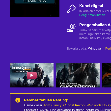
Kunci digital
Ini adalah produk edis
Pengiriman instan
Pengembalian d
Tidak seperti marketp
memungkinkan kamu 
instan untuk keys yang
Bekerja pada
:
Windows
Per
Pemberitahuan Penting
:
Game dasar
Tom Clancy's Ghost Recon: Wildlands Upla
Product CANNOT be activated in these counties: Russian 