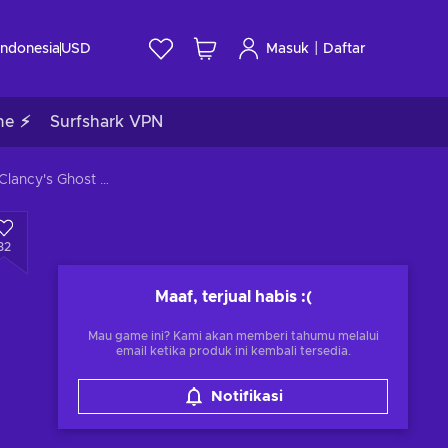
|
Indonesia
USD
Masuk
Daftar
me ⚡
Surfshark VPN
Tom Clancy's Ghost Recon: Wildlands - Season Pass Year 1 (DLC) Uplay Key GLOBAL
32
Maaf, terjual habis
:(
Mau game ini? Kami akan memberi tahumu melalui
email ketika produk ini kembali tersedia.
Notifikasi