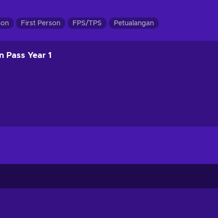
son
First Person
FPS/TPS
Petualangan
n Pass Year 1