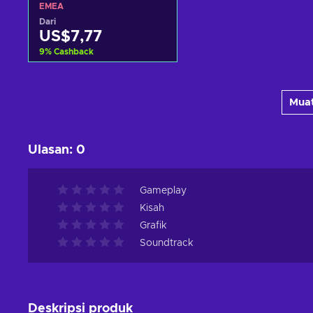
Pass Year 2 (DLC) Uplay Key
EMEA
EMEA
Dari
US$7,77
9
%
Cashback
Tambah ke keranjang
Muat
Lihat penawaran
Ulasan
:
0
Gameplay
Kisah
Grafik
Soundtrack
Deskripsi produk