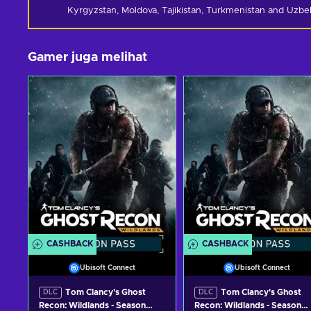
Kyrgyzstan, Moldova, Tajikistan, Turkmenistan and Uzbek
Gamer juga melihat
CASHBACK
CASHBACK
Ubisoft Connect
Ubisoft Connect
Tom Clancy's Ghost
Tom Clancy's Ghost
DLC
DLC
Recon: Wildlands - Season
Recon: Wildlands - Season