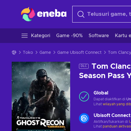
Kategori
Game -90%
Software
Kartu e
Toko
Game
Game Ubisoft Connect
Tom Clancy
Tom Clancy
DLC
Season Pass 
Global
Dapat diaktifkan di
Un
Lihat
wilayah yang dib
Ubisoft Connect
Aktifkan/tukarkan di
U
Lihat
panduan aktivas