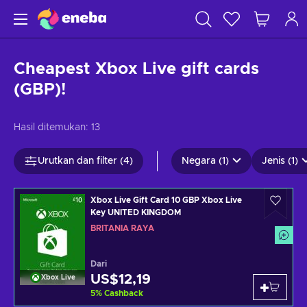
Cheapest Xbox Live gift cards
(GBP)!
Hasil ditemukan:
13
Urutkan dan filter (4)
Negara (1)
Jenis (1)
Xbox Live Gift Card 10 GBP Xbox Live
Key UNITED KINGDOM
BRITANIA RAYA
Dari
US$12,19
Xbox Live
5
%
Cashback