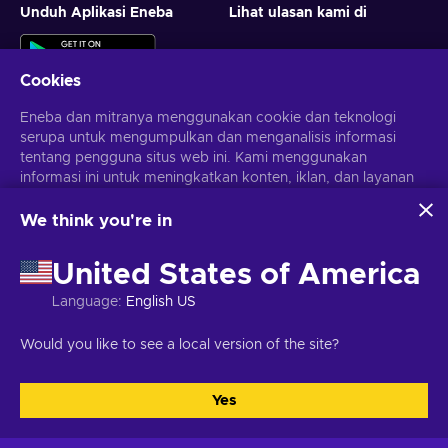
Unduh Aplikasi Eneba
Lihat ulasan kami di
Cookies
Eneba dan mitranya menggunakan cookie dan teknologi
serupa untuk mengumpulkan dan menganalisis informasi
tentang pengguna situs web ini. Kami menggunakan
informasi ini untuk meningkatkan konten, iklan, dan layanan
Dapatkan penawaran game yang dipersonalisasi
lainnya di situs. Data pribadimu juga dapat digunakan untuk
personalisasi iklan.
We think you're in
Berlangganan
Dengan mengklik 'Terima Semua', kamu menyetujui
penggunaan teknologi ini oleh Eneba dan mitranya. Kamu
Kamu dapat berhenti berlangganan kapan saja. Kunjungi
United States of America
dapat menyesuaikan persetujuanmu dengan mengklik
Pemberitahuan privasi
untuk informasi lebih lanjut
'Sesuaikan'.
Language
:
English US
Untuk informasi selengkapnya tentang cara Google
menggunakan datamu, lihat
Keamanan & Privasi Google
Bahasa Indonesia
USD
Would you like to see a local version of the site?
Bisnis
.
Yes
Terima semua
Sesuaikan
Hak Cipta © 2026 Eneba. Semua Hak Cipta Dilindungi Undang-
Undang.
JSC “Helis play”, Gyneju St. 4-333, Vilnius, Republik Lituania