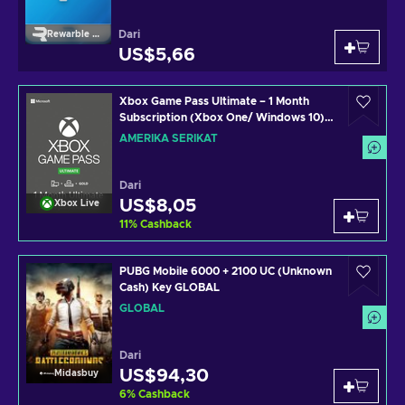
Dari
Rewarble Paypal
US$5,66
Xbox Game Pass Ultimate – 1 Month
Subscription (Xbox One/ Windows 10)
non-stackable Xbox Live Key UNITED
AMERIKA SERIKAT
STATES
Dari
US$8,05
Xbox Live
11
%
Cashback
PUBG Mobile 6000 + 2100 UC (Unknown
Cash) Key GLOBAL
GLOBAL
Dari
US$94,30
Midasbuy
6
%
Cashback