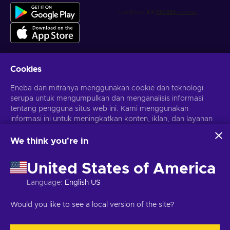
Cookies
Dapatkan penawaran game yang dipersonalisasi
Eneba dan mitranya menggunakan cookie dan teknologi
serupa untuk mengumpulkan dan menganalisis informasi
Berlangganan
tentang pengguna situs web ini. Kami menggunakan
Kamu dapat berhenti berlangganan kapan saja. Kunjungi
informasi ini untuk meningkatkan konten, iklan, dan layanan
Pemberitahuan privasi
untuk informasi lebih lanjut
lainnya di situs. Data pribadimu juga dapat digunakan untuk
personalisasi iklan.
We think you're in
Dengan mengklik 'Terima Semua', kamu menyetujui
Bahasa Indonesia
USD
penggunaan teknologi ini oleh Eneba dan mitranya. Kamu
United States of America
dapat menyesuaikan persetujuanmu dengan mengklik
'Sesuaikan'.
Language
:
English US
Untuk informasi selengkapnya tentang cara Google
menggunakan datamu, lihat
Keamanan & Privasi Google
Hak Cipta © 2026 Eneba. Semua Hak Cipta Dilindungi Undang-
Would you like to see a local version of the site?
Bisnis
.
Undang.
JSC “Helis play”, Gyneju St. 4-333, Vilnius, Republik Lituania
Syarat dan Ketentuan
,
Pemberitahuan privasi
,
Preferensi cookie
.