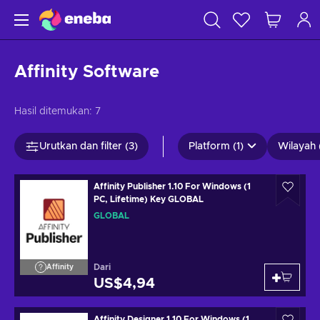
Affinity Software
Hasil ditemukan:
7
Urutkan dan filter (3)
Platform (1)
Wilayah 
Affinity Publisher 1.10 For Windows (1
PC, Lifetime) Key GLOBAL
GLOBAL
Dari
Affinity
US$4,94
Affinity Designer 1.10 For Windows (1