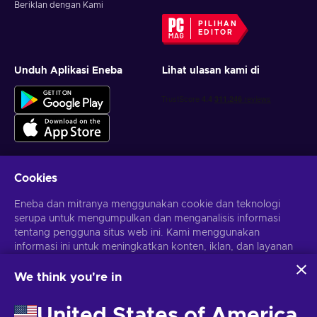
Beriklan dengan Kami
PILIHAN
EDITOR
Unduh Aplikasi Eneba
Lihat ulasan kami di
Cookies
Dapatkan penawaran game yang dipersonalisasi
Eneba dan mitranya menggunakan cookie dan teknologi
serupa untuk mengumpulkan dan menganalisis informasi
Berlangganan
tentang pengguna situs web ini. Kami menggunakan
Kamu dapat berhenti berlangganan kapan saja. Kunjungi
informasi ini untuk meningkatkan konten, iklan, dan layanan
Pemberitahuan privasi
untuk informasi lebih lanjut
lainnya di situs. Data pribadimu juga dapat digunakan untuk
personalisasi iklan.
We think you're in
Dengan mengklik 'Terima Semua', kamu menyetujui
Bahasa Indonesia
USD
penggunaan teknologi ini oleh Eneba dan mitranya. Kamu
United States of America