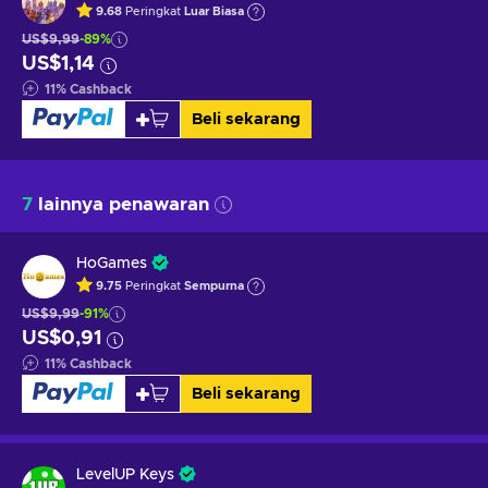
9.68
Peringkat
Luar Biasa
US$9,99
-89%
US$1,14
11
%
Cashback
Beli sekarang
7
lainnya penawaran
HoGames
9.75
Peringkat
Sempurna
US$9,99
-91%
US$0,91
11
%
Cashback
Beli sekarang
LevelUP Keys