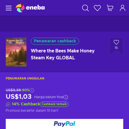
Penawaran cashback
16
Where the Bees Make Honey
Steam Key GLOBAL
PENAWARAN UNGGULAN
US$9,99
-90%
US$1,03
Harga belum final
14
%
Cashback
Cashback terbaik
Promosi berakhir
dalam 51 hari
!