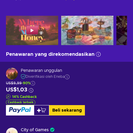
Penawaran yang direkomendasikan
Penawaran unggulan
Diverifikasi oleh Eneba
US$9,99
-90%
US$1,03
14
%
Cashback
Cashback terbaik
Beli sekarang
City of Games