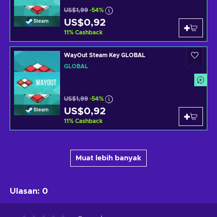
US$1,99
-54%
US$0,92
Steam
11
%
Cashback
WayOut Steam Key GLOBAL
GLOBAL
US$1,99
-54%
US$0,92
Steam
11
%
Cashback
Muat lebih banyak
Ulasan
:
0