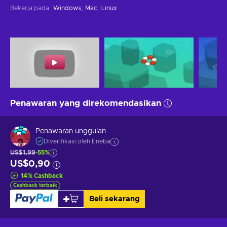
Bekerja pada
:
Windows
Mac
Linux
Penawaran yang direkomendasikan
Penawaran unggulan
Diverifikasi oleh Eneba
US$1,99
-55%
US$0,90
14
%
Cashback
Cashback terbaik
Beli sekarang