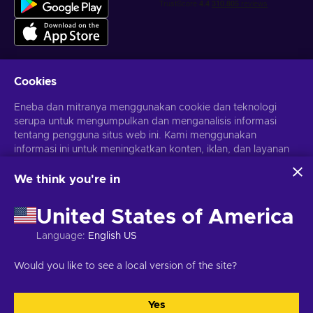
Cookies
Dapatkan penawaran game yang dipersonalisasi
Eneba dan mitranya menggunakan cookie dan teknologi
serupa untuk mengumpulkan dan menganalisis informasi
Berlangganan
tentang pengguna situs web ini. Kami menggunakan
informasi ini untuk meningkatkan konten, iklan, dan layanan
Kamu dapat berhenti berlangganan kapan saja. Kunjungi
Pemberitahuan privasi
untuk informasi lebih lanjut
lainnya di situs. Data pribadimu juga dapat digunakan untuk
personalisasi iklan.
We think you're in
Dengan mengklik 'Terima Semua', kamu menyetujui
Bahasa Indonesia
USD
penggunaan teknologi ini oleh Eneba dan mitranya. Kamu
United States of America
dapat menyesuaikan persetujuanmu dengan mengklik
'Sesuaikan'.
Language
:
English US
Untuk informasi selengkapnya tentang cara Google
menggunakan datamu, lihat
Keamanan & Privasi Google
Hak Cipta © 2026 Eneba. Semua Hak Cipta Dilindungi Undang-
Would you like to see a local version of the site?
Bisnis
.
Undang.
JSC “Helis play”, Gyneju St. 4-333, Vilnius, Republik Lituania
Syarat dan Ketentuan
,
Pemberitahuan privasi
,
Preferensi cookie
.
Yes
Terima semua
Sesuaikan