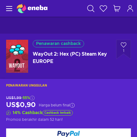
Penawaran cashback
1
WayOut 2: Hex (PC) Steam Key
EUROPE
PENAWARAN UNGGULAN
US$1,99
-55%
US$0,90
Harga belum final
14
%
Cashback
Cashback terbaik
Promosi berakhir
dalam 52 hari
!