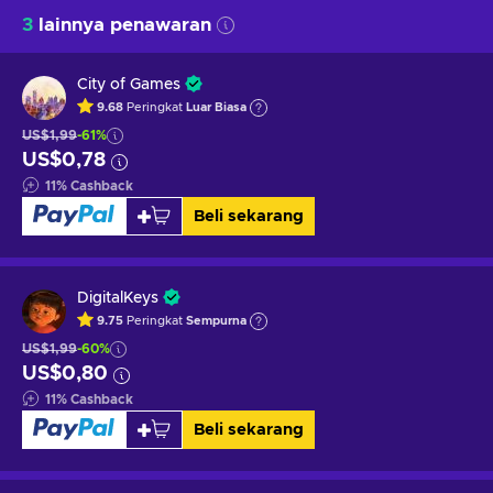
3
lainnya penawaran
City of Games
9.68
Peringkat
Luar Biasa
US$1,99
-61%
US$0,78
11
%
Cashback
Beli sekarang
DigitalKeys
9.75
Peringkat
Sempurna
US$1,99
-60%
US$0,80
11
%
Cashback
Beli sekarang