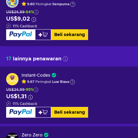
9.80
Peringkat
Sempurna
US$24,99
-64%
US$9,02
11
%
Cashback
Beli sekarang
17
lainnya penawaran
Instant-Codes
9.67
Peringkat
Luar Biasa
US$24,99
-95%
US$1,31
11
%
Cashback
Beli sekarang
Zero Zero