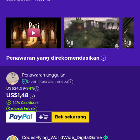
Penawaran yang direkomendasikan
Penawaran unggulan
Diverifikasi oleh Eneba
US$24,99
-94%
US$1,48
14
%
Cashback
Cashback terbaik
Beli sekarang
CodesFlying_WorldWide_DigitalGame