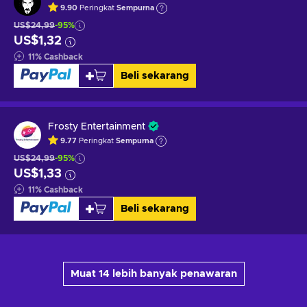
9.90
Peringkat
Sempurna
US$24,99
-95%
US$1,32
11
%
Cashback
Beli sekarang
Frosty Entertainment
9.77
Peringkat
Sempurna
US$24,99
-95%
US$1,33
11
%
Cashback
Beli sekarang
Muat 14 lebih banyak penawaran