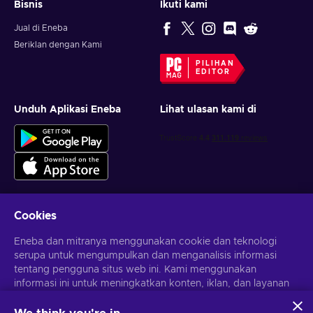
Bisnis
Ikuti kami
Jual di Eneba
Beriklan dengan Kami
PILIHAN
EDITOR
Unduh Aplikasi Eneba
Lihat ulasan kami di
Cookies
Dapatkan penawaran game yang dipersonalisasi
Eneba dan mitranya menggunakan cookie dan teknologi
serupa untuk mengumpulkan dan menganalisis informasi
Berlangganan
tentang pengguna situs web ini. Kami menggunakan
informasi ini untuk meningkatkan konten, iklan, dan layanan
Kamu dapat berhenti berlangganan kapan saja. Kunjungi
Pemberitahuan privasi
untuk informasi lebih lanjut
lainnya di situs. Data pribadimu juga dapat digunakan untuk
personalisasi iklan.