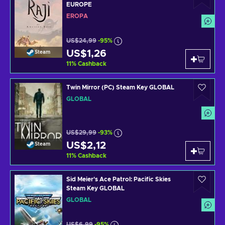
EUROPE
EROPA
US$24,99
-95%
US$1,26
Steam
11
%
Cashback
Twin Mirror (PC) Steam Key GLOBAL
GLOBAL
US$29,99
-93%
US$2,12
Steam
11
%
Cashback
Sid Meier's Ace Patrol: Pacific Skies
Steam Key GLOBAL
GLOBAL
US$6,99
-95%