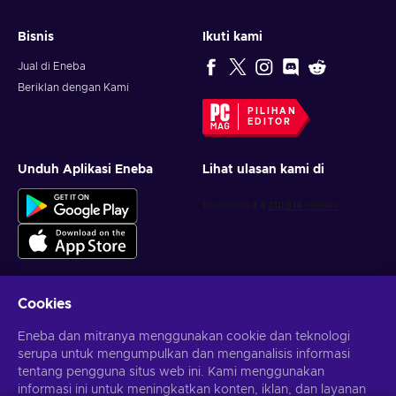
Bisnis
Ikuti kami
Jual di Eneba
Beriklan dengan Kami
PILIHAN
EDITOR
Unduh Aplikasi Eneba
Lihat ulasan kami di
Cookies
Dapatkan penawaran game yang dipersonalisasi
Eneba dan mitranya menggunakan cookie dan teknologi
serupa untuk mengumpulkan dan menganalisis informasi
Berlangganan
tentang pengguna situs web ini. Kami menggunakan
informasi ini untuk meningkatkan konten, iklan, dan layanan
Kamu dapat berhenti berlangganan kapan saja. Kunjungi