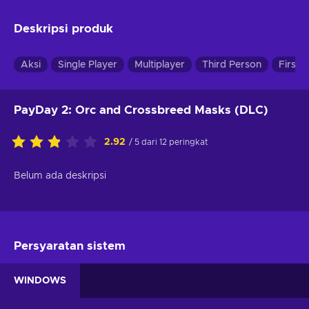
Deskripsi produk
Aksi
Single Player
Multiplayer
Third Person
First 
PayDay 2: Orc and Crossbreed Masks (DLC)
2.92
/ 5 dari 12 peringkat
Belum ada deskripsi
Persyaratan sistem
WINDOWS