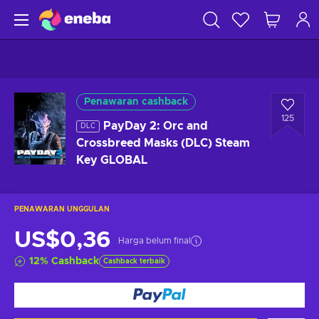
Penawaran cashback
125
PayDay 2: Orc and
DLC
Crossbreed Masks (DLC) Steam
Key GLOBAL
PENAWARAN UNGGULAN
US$0,36
Harga belum final
12
%
Cashback
Cashback terbaik