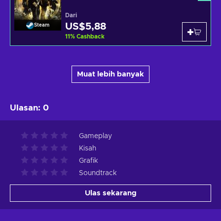
Dari
US$5,88
Steam
11
%
Cashback
Muat lebih banyak
Ulasan
:
0
Gameplay
Kisah
Grafik
Soundtrack
Ulas sekarang