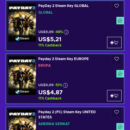
PayDay 2 Steam Key GLOBAL
GLOBAL
US$9,99
-48%
US$5,21
Steam
11
%
Cashback
Payday 2 Steam Key EUROPE
EROPA
US$9,99
-51%
US$4,87
Steam
11
%
Cashback
Payday 2 (PC) Steam Key UNITED
STATES
AMERIKA SERIKAT