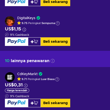
Beli sekarang
DigitalKeys
9.75
Peringkat
Sempurna
US$1,15
9
%
Cashback
Beli sekarang
10
lainnya penawaran
CdKeyMarkt
9.71
Peringkat
Luar Biasa
US$0,31
Harga terendah
9
%
Cashback
Beli sekarang