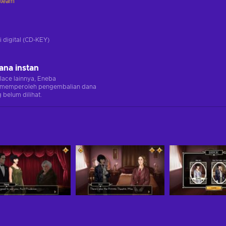
Steam
i
i digital (CD-KEY)
ana instan
lace lainnya, Eneba
memperoleh pengembalian dana
 belum dilihat.