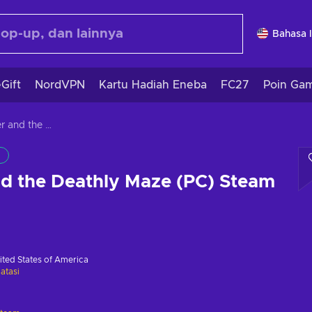
Bahasa 
Gift
NordVPN
Kartu Hadiah Eneba
FC27
Poin Ga
Miss Fisher and the Deathly Maze (PC) Steam Key GLOBAL
nd the Deathly Maze (PC) Steam
ited States of America
atasi