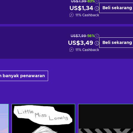
US$7,99
-83%
US$1,34
Beli sekarang
11
%
Cashback
US$7,99
-56%
US$3,49
Beli sekarang
11
%
Cashback
ih banyak penawaran