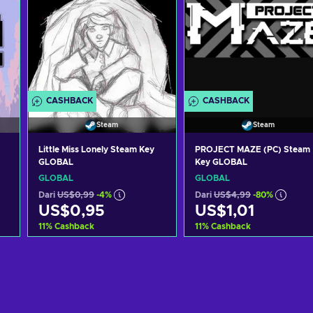
CASHBACK
CASHBACK
Steam
Steam
Little Miss Lonely Steam Key
PROJECT MAZE (PC) Steam
GLOBAL
Key GLOBAL
GLOBAL
GLOBAL
Dari
US$0,99
-4%
Dari
US$4,99
-80%
US$0,95
US$1,01
11
%
Cashback
11
%
Cashback
g
Tambah ke keranjang
Tambah ke keranjan
Lihat penawaran
Lihat penawaran