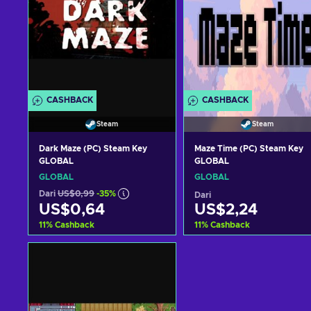
CASHBACK
CASHBACK
Steam
Steam
Dark Maze (PC) Steam Key
Maze Time (PC) Steam Key
GLOBAL
GLOBAL
GLOBAL
GLOBAL
Dari
US$0,99
-35%
Dari
US$0,64
US$2,24
11
%
Cashback
11
%
Cashback
Tambah ke keranjang
Tambah ke keranjan
Lihat penawaran
Lihat penawaran