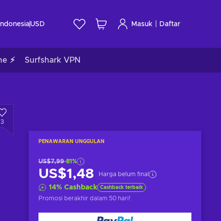
|
Indonesia
USD
Masuk
Daftar
me ⚡
Surfshark VPN
3
PENAWARAN UNGGULAN
US$7,99
-81%
US$1,48
Harga belum final
14
%
Cashback
Cashback terbaik
Promosi berakhir
dalam 50 hari
!