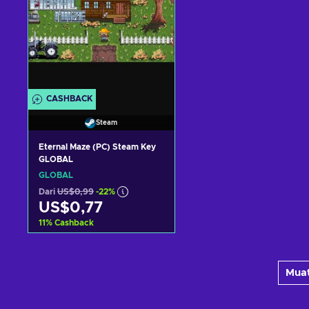
CASHBACK
Steam
Eternal Maze (PC) Steam Key
GLOBAL
GLOBAL
Dari
US$0,99
-22%
US$0,77
11
%
Cashback
Tambah ke keranjang
Muat
Lihat penawaran