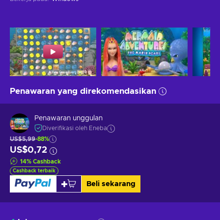
Penawaran yang direkomendasikan
Penawaran unggulan
Diverifikasi oleh Eneba
US$5,99
-88%
US$0,72
14
%
Cashback
Cashback terbaik
Beli sekarang