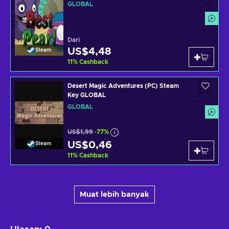
GLOBAL
Dari
US$4,48
Steam
11
%
Cashback
Desert Magic Adventures (PC) Steam
Key GLOBAL
GLOBAL
US$1,99
-77%
US$0,46
Steam
11
%
Cashback
Muat lebih banyak