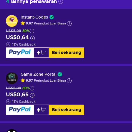
4
lainnya penawaran
Instant-Codes
9.67
Peringkat
Luar Biasa
US$5,99
-89%
US$0,64
11
%
Cashback
Beli sekarang
Game Zone Portal
9.57
Peringkat
Luar Biasa
US$5,99
-89%
US$0,65
11
%
Cashback
Beli sekarang