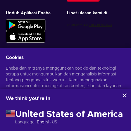
Unduh Aplikasi Eneba
Lihat ulasan kami di
Cookies
Dapatkan penawaran game yang dipersonalisasi
Eneba dan mitranya menggunakan cookie dan teknologi
serupa untuk mengumpulkan dan menganalisis informasi
Berlangganan
tentang pengguna situs web ini. Kami menggunakan
informasi ini untuk meningkatkan konten, iklan, dan layanan
Kamu dapat berhenti berlangganan kapan saja. Kunjungi
Pemberitahuan privasi
untuk informasi lebih lanjut
lainnya di situs. Data pribadimu juga dapat digunakan untuk
personalisasi iklan.
We think you're in
Dengan mengklik 'Terima Semua', kamu menyetujui
Bahasa Indonesia
USD
penggunaan teknologi ini oleh Eneba dan mitranya. Kamu
United States of America
dapat menyesuaikan persetujuanmu dengan mengklik
'Sesuaikan'.
Language
:
English US
Untuk informasi selengkapnya tentang cara Google