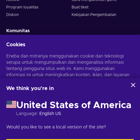
Program loyalitas
Buat tiket
Diskon
Kebijakan Pengembalian
Komunitas
Berita game
Cookies
Giveaway
Eneba dan mitranya menggunakan cookie dan teknologi
Menjadi afiliasi
serupa untuk mengumpulkan dan menganalisis informasi
Snakzy: Mainkan dan Hasilkan
tentang pengguna situs web ini. Kami menggunakan
informasi ini untuk meningkatkan konten, iklan, dan layanan
Bisnis
Ikuti kami
lainnya di situs. Data pribadimu juga dapat digunakan untuk
personalisasi iklan.
We think you're in
Jual di Eneba
Dengan mengklik 'Terima Semua', kamu menyetujui
Beriklan dengan Kami
penggunaan teknologi ini oleh Eneba dan mitranya. Kamu
United States of America
dapat menyesuaikan persetujuanmu dengan mengklik
PILIHAN
EDITOR
'Sesuaikan'.
Language
:
English US
Untuk informasi selengkapnya tentang cara Google
menggunakan datamu, lihat
Keamanan & Privasi Google
Unduh Aplikasi Eneba
Lihat ulasan kami di
Would you like to see a local version of the site?
Bisnis
.