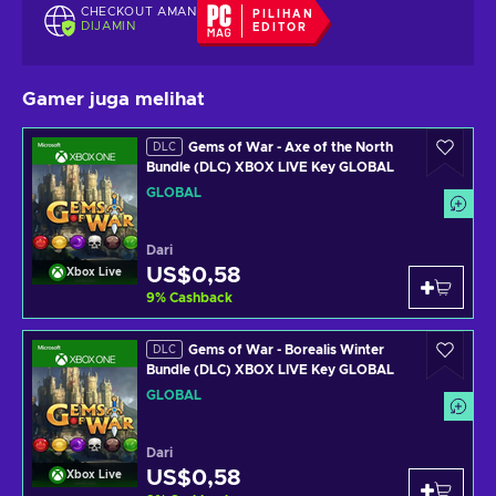
CHECKOUT AMAN
PILIHAN
DIJAMIN
EDITOR
Gamer juga melihat
Gems of War - Axe of the North
DLC
Bundle (DLC) XBOX LIVE Key GLOBAL
GLOBAL
Dari
US$0,58
Xbox Live
9
%
Cashback
Gems of War - Borealis Winter
DLC
Bundle (DLC) XBOX LIVE Key GLOBAL
GLOBAL
Dari
US$0,58
Xbox Live