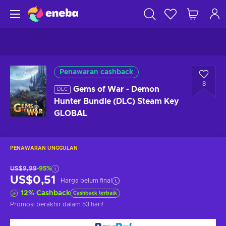
Penawaran cashback
8
Gems of War - Demon
DLC
Hunter Bundle (DLC) Steam Key
GLOBAL
PENAWARAN UNGGULAN
US$9,99
-95%
US$0,51
Harga belum final
12
%
Cashback
Cashback terbaik
Promosi berakhir
dalam 53 hari
!