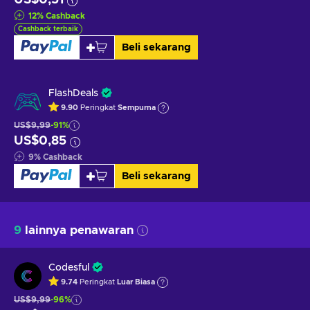
12
%
Cashback
Cashback terbaik
Beli sekarang
FlashDeals
9.90
Peringkat
Sempurna
US$9,99
-91%
US$0,85
9
%
Cashback
Beli sekarang
9
lainnya penawaran
Codesful
9.74
Peringkat
Luar Biasa
US$9,99
-96%