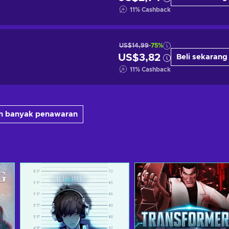
11
%
Cashback
US$14,99
-75%
US$3,82
Beli sekarang
11
%
Cashback
ih banyak penawaran