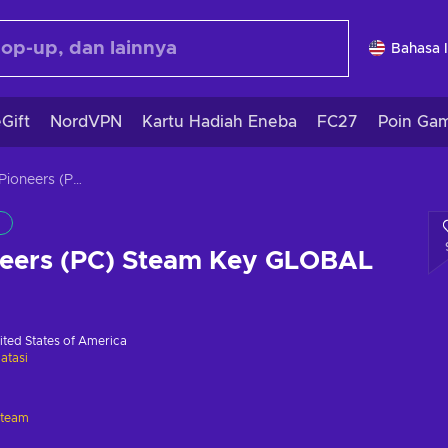
Bahasa 
Gift
NordVPN
Kartu Hadiah Eneba
FC27
Poin Ga
Farworld Pioneers (PC) Steam Key GLOBAL
neers (PC) Steam Key GLOBAL
ited States of America
atasi
Steam
i