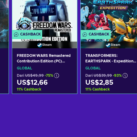
CASHBACK
CASHBACK
Steam
Steam
FREEDOM WARS Remastered
TRANSFORMERS:
Contribution Edition (PC)
EARTHSPARK - Expedition
Steam Key GLOBAL
(PC) Steam Key GLOBAL
GLOBAL
GLOBAL
Dari
US$49,99
-75%
Dari
US$39,99
-93%
US$12,66
US$2,85
11
%
Cashback
11
%
Cashback
g
Tambah ke keranjang
Tambah ke keranjan
Lihat penawaran
Lihat penawaran