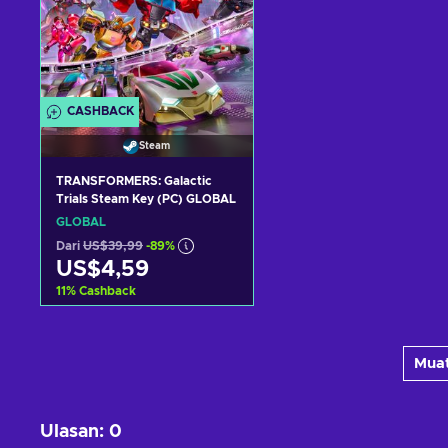
CASHBACK
Steam
TRANSFORMERS: Galactic
Trials Steam Key (PC) GLOBAL
GLOBAL
Dari
US$39,99
-89%
US$4,59
11
%
Cashback
Tambah ke keranjang
Muat
Lihat penawaran
Ulasan
:
0