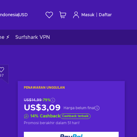
|
Indonesia
USD
Masuk
Daftar
me ⚡
Surfshark VPN
97
PENAWARAN UNGGULAN
US$14,99
-79%
US$3,09
Harga belum final
14
%
Cashback
Cashback terbaik
Promosi berakhir
dalam 51 hari
!