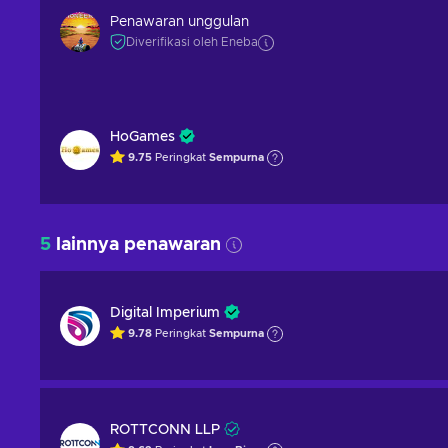
Penawaran unggulan
Diverifikasi oleh Eneba
HoGames
9.75
Peringkat
Sempurna
5
lainnya penawaran
Digital Imperium
9.78
Peringkat
Sempurna
ROTTCONN LLP