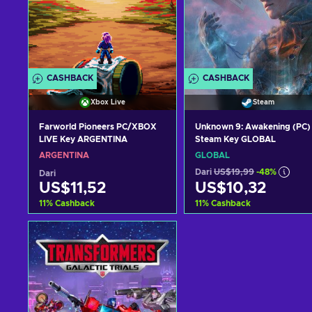
CASHBACK
CASHBACK
Xbox Live
Steam
Farworld Pioneers PC/XBOX
Unknown 9: Awakening (PC)
LIVE Key ARGENTINA
Steam Key GLOBAL
ARGENTINA
GLOBAL
Dari
US$19,99
-48%
Dari
US$11,52
US$10,32
11
%
Cashback
11
%
Cashback
Tambah ke keranjang
Tambah ke keranjan
Lihat penawaran
Lihat penawaran