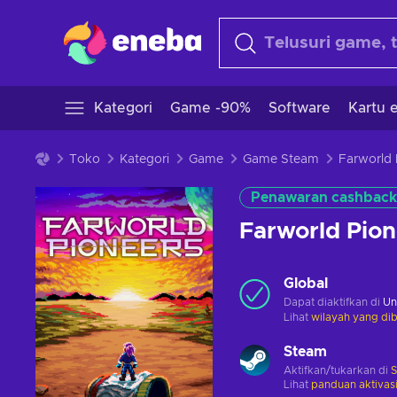
Kategori
Game -90%
Software
Kartu e
Toko
Kategori
Game
Game Steam
Penawaran cashback
Farworld Pio
Global
Dapat diaktifkan di
Un
Lihat
wilayah yang dib
Steam
Aktifkan/tukarkan di
Lihat
panduan aktivas