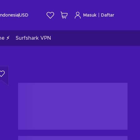
|
Indonesia
USD
Masuk
Daftar
me ⚡
Surfshark VPN