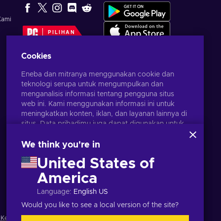
Kami
PILIHAN
EDITOR
Cookies
Eneba dan mitranya menggunakan cookie dan
teknologi serupa untuk mengumpulkan dan
menganalisis informasi tentang pengguna situs
web ini. Kami menggunakan informasi ini untuk
meningkatkan konten, iklan, dan layanan lainnya di
situs. Data pribadimu juga dapat digunakan untuk
personalisasi iklan.
Dengan mengklik 'Terima Semua', kamu
We think you're in
menyetujui penggunaan teknologi ini oleh Eneba
United States of
dan mitranya. Kamu dapat menyesuaikan
persetujuanmu dengan mengklik 'Sesuaikan'.
America
Bahasa Indonesia
USD
Untuk informasi selengkapnya tentang cara Google
Language
:
English US
menggunakan datamu, lihat
Keamanan & Privasi
Google Bisnis
.
Would you like to see a local version of the site?
 Ketentuan
,
Pemberitahuan privasi
,
Preferensi cookie
.