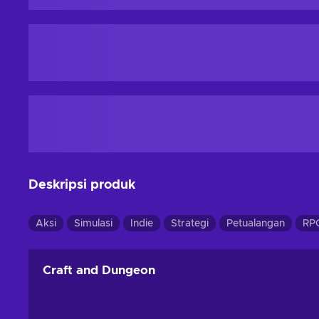
Deskripsi produk
Aksi
Simulasi
Indie
Strategi
Petualangan
RP
Craft and Dungeon