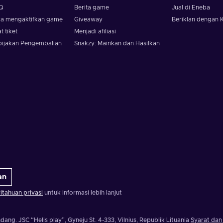
Q
Berita game
Jual di Eneba
ra mengaktifkan game
Giveaway
Beriklan dengan 
t tiket
Menjadi afiliasi
bijakan Pengembalian
Snakzy: Mainkan dan Hasilkan
an
tahuan privasi
untuk informasi lebih lanjut
ndang.
JSC “Helis play”, Gyneju St. 4-333, Vilnius, Republik Lituania
Syarat dan