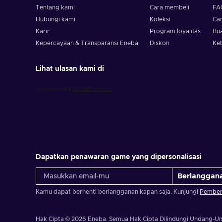
Tentang kami
Cara membeli
FA
Hubungi kami
Koleksi
Ca
Karir
Program loyalitas
Bua
Kepercayaan & Transparansi Eneba
Diskon
Ke
Lihat ulasan kami di
Dapatkan penawaran game yang dipersonalisasi
Berlanggan
Kamu dapat berhenti berlangganan kapan saja. Kunjungi
Pemberi
Hak Cipta © 2026 Eneba. Semua Hak Cipta Dilindungi Undang-U