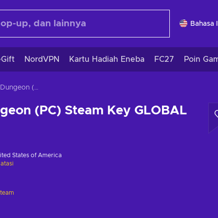
Bahasa 
Gift
NordVPN
Kartu Hadiah Eneba
FC27
Poin Ga
Craft and Dungeon (PC) Steam Key GLOBAL
ngeon (PC) Steam Key GLOBAL
ited States of America
atasi
Steam
i