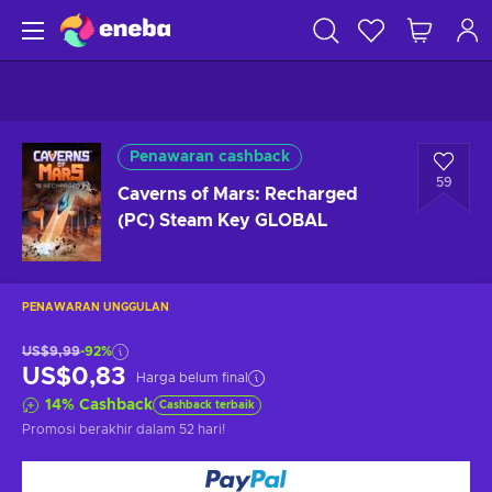
Penawaran cashback
59
Caverns of Mars: Recharged
(PC) Steam Key GLOBAL
PENAWARAN UNGGULAN
US$9,99
-92%
US$0,83
Harga belum final
14
%
Cashback
Cashback terbaik
Promosi berakhir
dalam 52 hari
!