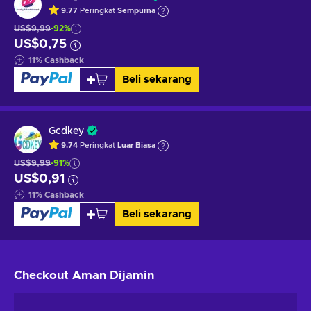
9.77
Peringkat
Sempurna
US$9,99
-92%
US$0,75
11
%
Cashback
Beli sekarang
Gcdkey
9.74
Peringkat
Luar Biasa
US$9,99
-91%
US$0,91
11
%
Cashback
Beli sekarang
Checkout Aman
Dijamin