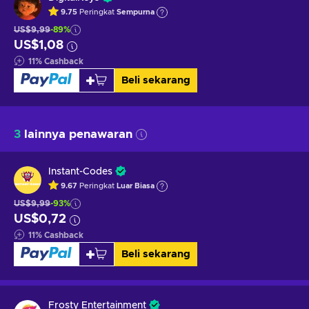
9.75
Peringkat
Sempurna
US$9,99
-89%
US$1,08
11
%
Cashback
Beli sekarang
3
lainnya penawaran
Instant-Codes
9.67
Peringkat
Luar Biasa
US$9,99
-93%
US$0,72
11
%
Cashback
Beli sekarang
Frosty Entertainment