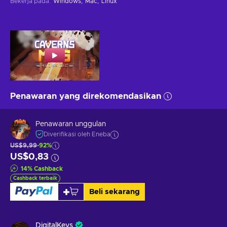
Bekerja pada
:
Windows
Mac
Linux
Penawaran yang direkomendasikan
Penawaran unggulan
Diverifikasi oleh Eneba
US$9,99
-92%
US$0,83
14
%
Cashback
Cashback terbaik
Beli sekarang
DigitalKeys