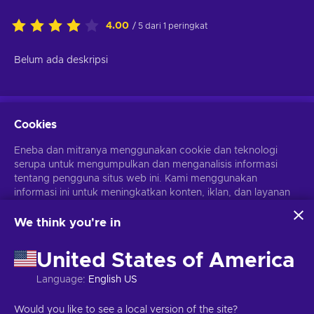
4.00
/ 5 dari 1 peringkat
Belum ada deskripsi
Cookies
Detail lainnya
Eneba dan mitranya menggunakan cookie dan teknologi
serupa untuk mengumpulkan dan menganalisis informasi
Bahasa
tentang pengguna situs web ini. Kami menggunakan
Bahasa inggris
informasi ini untuk meningkatkan konten, iklan, dan layanan
Italia
Jerman
lainnya di situs. Data pribadimu juga dapat digunakan untuk
Prancis
personalisasi iklan.
We think you're in
Spanish - Spain
Dengan mengklik 'Terima Semua', kamu menyetujui
Tanggal rilis
penggunaan teknologi ini oleh Eneba dan mitranya. Kamu
United States of America
9 Maret 2023
dapat menyesuaikan persetujuanmu dengan mengklik
'Sesuaikan'.
Language
:
English US
Untuk informasi selengkapnya tentang cara Google
menggunakan datamu, lihat
Keamanan & Privasi Google
Would you like to see a local version of the site?