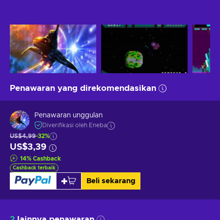
Penawaran yang direkomendasikan
Penawaran unggulan
Diverifikasi oleh Eneba
US$4,99
-32%
US$3,39
14
%
Cashback
Cashback terbaik
Beli sekarang
2
lainnya penawaran