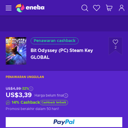
Penawaran cashback
2
Bit Odyssey (PC) Steam Key
GLOBAL
PENAWARAN UNGGULAN
US$4,99
-32%
US$3,39
Harga belum final
14
%
Cashback
Cashback terbaik
Promosi berakhir
dalam 50 hari
!