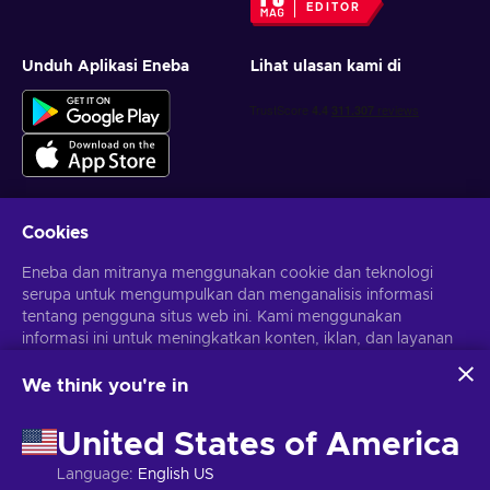
EDITOR
Unduh Aplikasi Eneba
Lihat ulasan kami di
Cookies
Dapatkan penawaran game yang dipersonalisasi
Eneba dan mitranya menggunakan cookie dan teknologi
serupa untuk mengumpulkan dan menganalisis informasi
Berlangganan
tentang pengguna situs web ini. Kami menggunakan
informasi ini untuk meningkatkan konten, iklan, dan layanan
Kamu dapat berhenti berlangganan kapan saja. Kunjungi
Pemberitahuan privasi
untuk informasi lebih lanjut
lainnya di situs. Data pribadimu juga dapat digunakan untuk
personalisasi iklan.
We think you're in
Dengan mengklik 'Terima Semua', kamu menyetujui
Bahasa Indonesia
USD
penggunaan teknologi ini oleh Eneba dan mitranya. Kamu
United States of America
dapat menyesuaikan persetujuanmu dengan mengklik
'Sesuaikan'.
Language
:
English US