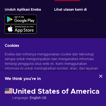
Unduh Aplikasi Eneba
Lihat ulasan kami di
Cookies
Dapatkan penawaran game yang dipersonalisasi
Eneba dan mitranya menggunakan cookie dan teknologi
serupa untuk mengumpulkan dan menganalisis informasi
Berlangganan
tentang pengguna situs web ini. Kami menggunakan
informasi ini untuk meningkatkan konten, iklan, dan layanan
Kamu dapat berhenti berlangganan kapan saja. Kunjungi
Pemberitahuan privasi
untuk informasi lebih lanjut
lainnya di situs. Data pribadimu juga dapat digunakan untuk
personalisasi iklan.
We think you're in
Dengan mengklik 'Terima Semua', kamu menyetujui
Bahasa Indonesia
USD
penggunaan teknologi ini oleh Eneba dan mitranya. Kamu
United States of America
dapat menyesuaikan persetujuanmu dengan mengklik
'Sesuaikan'.
Language
:
English US
Untuk informasi selengkapnya tentang cara Google