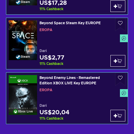
US$17,28
Steam
11
%
Cashback
Beyond Space Steam Key EUROPE
EROPA
Dari
US$2,77
Steam
11
%
Cashback
Beyond Enemy Lines - Remastered
Edition XBOX LIVE Key EUROPE
EROPA
Dari
US$20,04
Xbox Live
11
%
Cashback