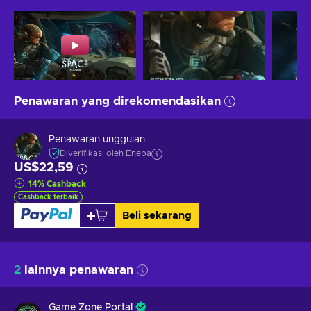
Penawaran yang direkomendasikan
Penawaran unggulan
Diverifikasi oleh Eneba
US$22,59
14
%
Cashback
Cashback terbaik
Beli sekarang
2
lainnya penawaran
Game Zone Portal