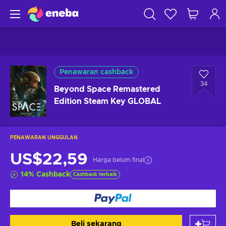
Penawaran cashback
34
Beyond Space Remastered
Edition Steam Key GLOBAL
PENAWARAN UNGGULAN
US$22,59
Harga belum final
14
%
Cashback
Cashback terbaik
Beli sekarang